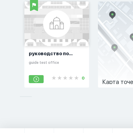
руководство по
тестированию
guide test office
продукта
0
Карта точ