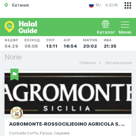
Катания
RU
€ (EUR)
Каталог
Меню
ФАДЖР
ВОСХОД
ЗУХР
АСР
МАГРИБ
ИША
04:29
06:06
13:11
16:54
20:02
21:35
None
Главная
Организация
AGROMONTE-ROSSOCILIEGINO AGRICOLA S. R.
L.
Contrada Coffa, Рагуза, Сицилия