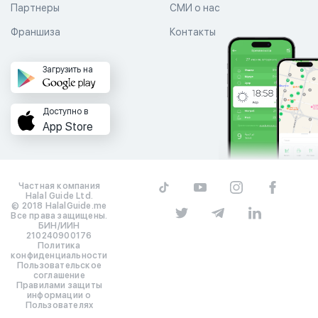
Партнеры
СМИ о нас
Франшиза
Контакты
Загрузить на
Доступно в
App Store
Частная компания
Halal Guide Ltd.
© 2018 HalalGuide.me
Все права защищены.
БИН/ИИН
210240900176
Политика
конфиденциальности
Пользовательское
соглашение
Правилами защиты
информации о
Пользователях