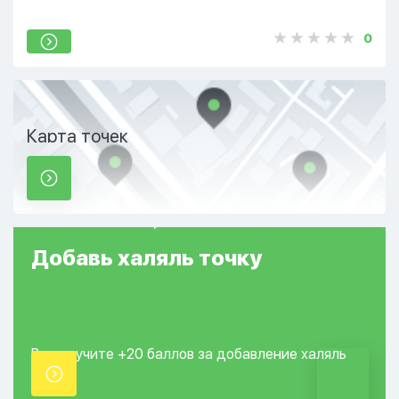
0
Карта точек
Добавь
халяль
точку
Вы получите +20
баллов за добавление
халяль
точки.