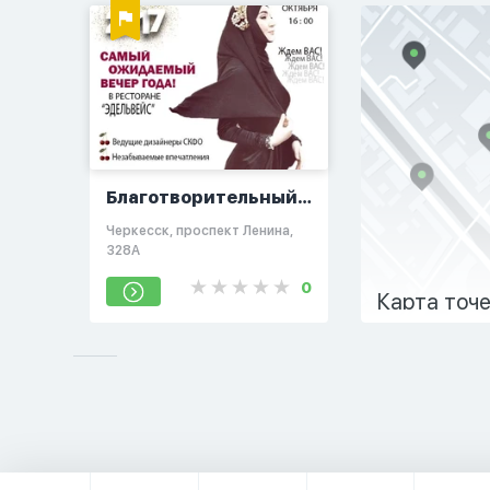
Благотворительный
показ 2017-2018
Черкесск, проспект Ленина,
fashion day
328А
0
Карта точ