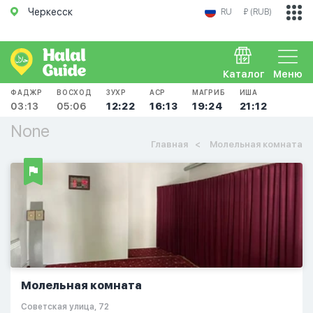
Черкесск
RU
₽ (RUB)
Каталог
Меню
ФАДЖР
ВОСХОД
ЗУХР
АСР
МАГРИБ
ИША
03:13
05:06
12:22
16:13
19:24
21:12
None
Главная
Молельная комната
Молельная комната
Советская улица, 72