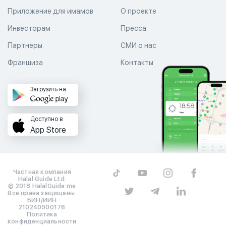
Приложение для имамов
О проекте
Инвесторам
Пресса
Партнеры
СМИ о нас
Франшиза
Контакты
Загрузить на
Доступно в
App Store
Частная компания
Halal Guide Ltd.
© 2018 HalalGuide.me
Все права защищены.
БИН/ИИН
210240900176
Политика
конфиденциальности