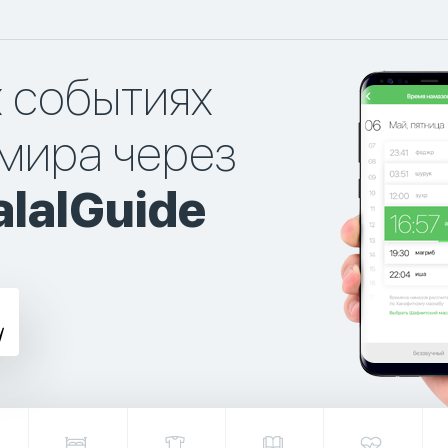
х событиях
мира через
lalGuide