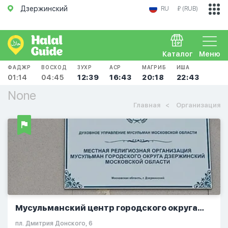
Дзержинский
RU
₽ (RUB)
Каталог
Меню
ФАДЖР
ВОСХОД
ЗУХР
АСР
МАГРИБ
ИША
01:14
04:45
12:39
16:43
20:18
22:43
None
Главная
Организация
Мусульманский центр городского округа
Дзержинский
пл. Дмитрия Донского, 6