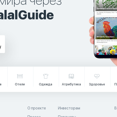
мира через
lalGuide
е
Отели
Одежда
Атрибутика
Здоровье
П
О проекте
Инвесторам
В