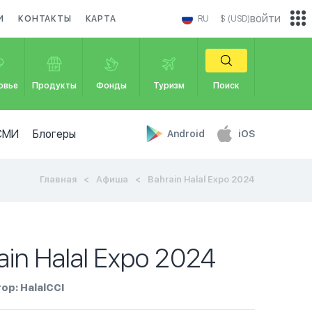
войти
И
КОНТАКТЫ
КАРТА
RU
$ (USD)
овье
Продукты
Фонды
Туризм
Поиск
СМИ
Блогеры
Android
iOS
Главная
Афиша
Bahrain Halal Expo 2024
ain Halal Expo 2024
ор: HalalCCI