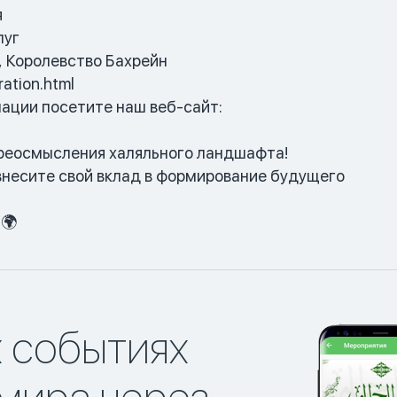
я
луг
, Королевство Бахрейн
ration.html
ации посетите наш веб-сайт:
ереосмысления халяльного ландшафта!
внесите свой вклад в формирование будущего
!
 🌍
х событиях