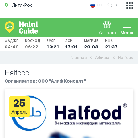
Литл-Рок
RU
$ (USD)
Каталог
Меню
ФАДЖР
ВОСХОД
ЗУХР
АСР
МАГРИБ
ИША
04:49
06:22
13:21
17:01
20:08
21:37
Главная
Афиша
Halfood
Halfood
Организатор: ООО "Алиф Консалт"
25
Апрель