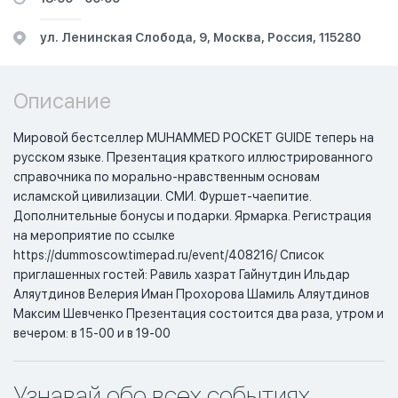
ул. Ленинская Слобода, 9, Москва, Россия, 115280
Описание
Мировой бестселлер MUHAMMED POCKET GUIDE теперь на
русском языке. Презентация краткого иллюстрированного
справочника по морально-нравственным основам
исламской цивилизации. СМИ. Фуршет-чаепитие.
Дополнительные бонусы и подарки. Ярмарка. Регистрация
на мероприятие по ссылке
https://dummoscow.timepad.ru/event/408216/ Список
приглашенных гостей: Равиль хазрат Гайнутдин Ильдар
Аляутдинов Велерия Иман Прохорова Шамиль Аляутдинов
Максим Шевченко Презентация состоится два раза, утром и
вечером: в 15-00 и в 19-00
Узнавай обо всех событиях