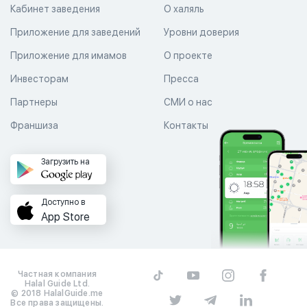
Кабинет заведения
О халяль
Приложение для заведений
Уровни доверия
Приложение для имамов
О проекте
Инвесторам
Пресса
Партнеры
СМИ о нас
Франшиза
Контакты
Загрузить на
Доступно в
App Store
Частная компания
Halal Guide Ltd.
© 2018 HalalGuide.me
Все права защищены.