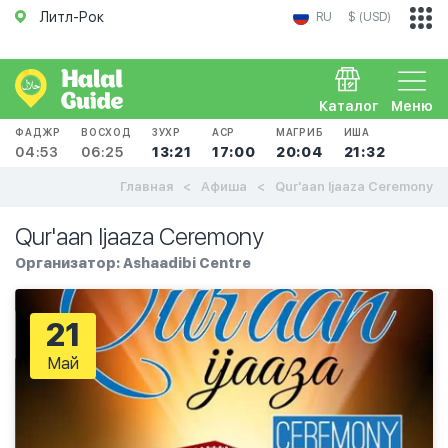
Литл-Рок
RU
$ (USD)
Каталог
Меню
ФАДЖР
ВОСХОД
ЗУХР
АСР
МАГРИБ
ИША
04:53
06:25
13:21
17:00
20:04
21:32
Главная
Афиша
Qur'aan Ijaaza Ceremony
Qur'aan Ijaaza Ceremony
Организатор: Ashaadibi Centre
21
Май