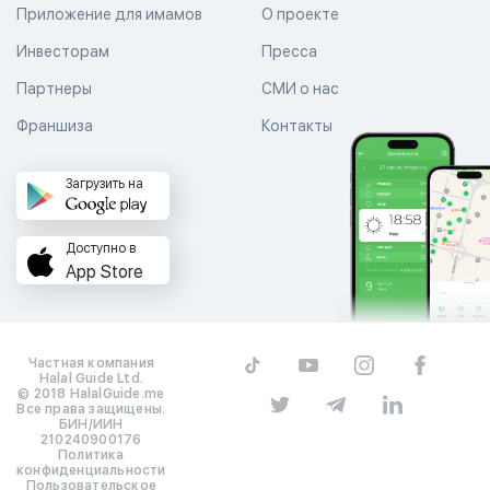
Приложение для имамов
О проекте
Инвесторам
Пресса
Партнеры
СМИ о нас
Франшиза
Контакты
Загрузить на
Доступно в
App Store
Частная компания
Halal Guide Ltd.
© 2018 HalalGuide.me
Все права защищены.
БИН/ИИН
210240900176
Политика
конфиденциальности
Пользовательское