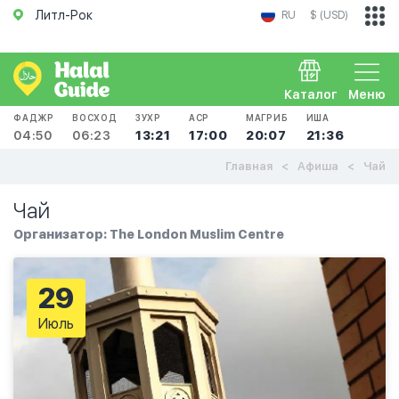
Литл-Рок
RU
$ (USD)
Каталог
Меню
ФАДЖР
ВОСХОД
ЗУХР
АСР
МАГРИБ
ИША
04:50
06:23
13:21
17:00
20:07
21:36
Главная
Афиша
Чай
Чай
Организатор: The London Muslim Centre
29
Июль