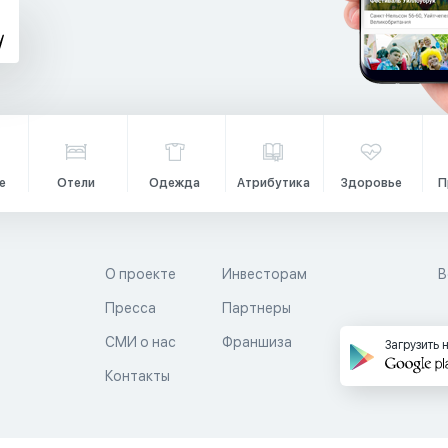
е
Отели
Одежда
Атрибутика
Здоровье
П
О проекте
Инвесторам
В
Пресса
Партнеры
й
СМИ о нас
Франшиза
Загрузить 
Контакты