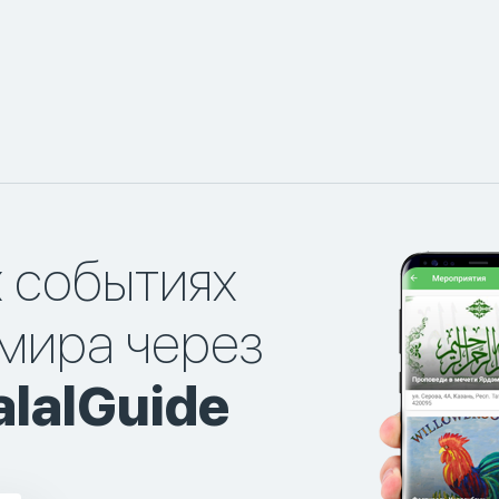
х событиях
мира через
lalGuide