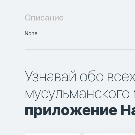
Описание
None
Узнавай обо все
мусульманского 
приложение Ha