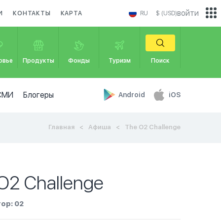
войти
И
КОНТАКТЫ
КАРТА
RU
$ (USD)
овье
Продукты
Фонды
Туризм
Поиск
СМИ
Блогеры
Android
iOS
Главная
Афиша
The O2 Challenge
O2 Challenge
ор: 02