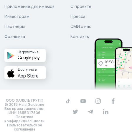
Приложение для имамов
О проекте
Инвесторам
Пресса
Партнеры
СМИ о нас
Франшиза
Контакты
Загрузить на
Доступно в
App Store
ООО ХАЛЯЛЬ ГРУПП
© 2018 HalalGuide.me
Все права защищены.
ИНН 1655317836
Политика
конфиденциальности
Пользовательское
соглашение