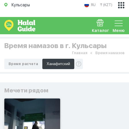
Кульсары
RU
₸ (KZT)
Каталог
Меню
Время намазов в г. Кульсары
Главная
Время намазов
Время расчета
Мечети рядом