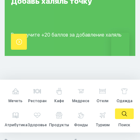
Добавь
халяль
точку
Вы получите +20
баллов за добавление
халяль
точки.
Мечеть
Ресторан
Кафе
Медресе
Отели
Одежда
Атрибутика
Здоровье
Продукты
Фонды
Туризм
Поиск