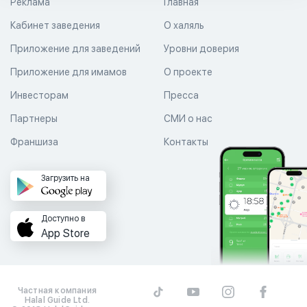
Реклама
Главная
Кабинет заведения
О халяль
Приложение для заведений
Уровни доверия
Приложение для имамов
О проекте
Инвесторам
Пресса
Партнеры
СМИ о нас
Франшиза
Контакты
Загрузить на
Доступно в
App Store
Частная компания
Halal Guide Ltd.