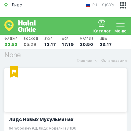
Лидс
RU
£ (GBP)
Каталог
Меню
ФАДЖР
ВОСХОД
ЗУХР
АСР
МАГРИБ
ИША
02:53
05:29
13:17
17:19
20:50
23:17
None
Главная
Организация
Лидс Новых Мусульманах
64 Woodsley РД, Лидс модели ls3 1DU