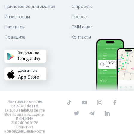
Приложение для имамов
О проекте
Инвесторам
Пресса
Партнеры
СМИ о нас
Франшиза
Контакты
Загрузить на
Доступно в
App Store
Частная компания
Halal Guide Ltd.
© 2018 HalalGuide.me
Все права защищены.
БИН/ИИН
210240900176
Политика
конфиденциальности