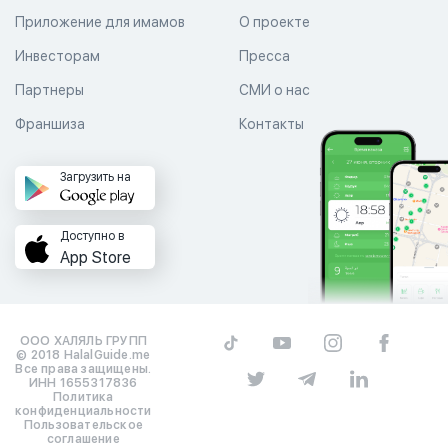
Приложение для имамов
О проекте
Инвесторам
Пресса
Партнеры
СМИ о нас
Франшиза
Контакты
Загрузить на
Доступно в
App Store
ООО ХАЛЯЛЬ ГРУПП
© 2018 HalalGuide.me
Все права защищены.
ИНН 1655317836
Политика
конфиденциальности
Пользовательское
соглашение