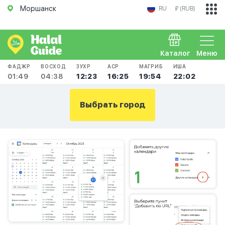
Моршанск
RU
₽ (RUB)
Каталог
Меню
ФАДЖР
ВОСХОД
ЗУХР
АСР
МАГРИБ
ИША
01:49
04:38
12:23
16:25
19:54
22:02
Выбрать город