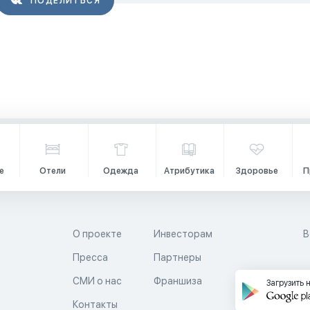
ПОДЕЛИТЬСЯ
е
Отели
Одежда
Атрибутика
Здоровье
П
О проекте
Инвесторам
В
Пресса
Партнеры
й
СМИ о нас
Франшиза
Загрузить 
Контакты