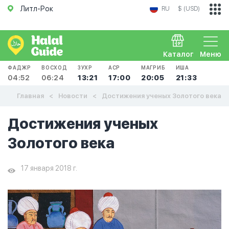
Литл-Рок
RU
$ (USD)
Каталог
Меню
ФАДЖР
ВОСХОД
ЗУХР
АСР
МАГРИБ
ИША
04:52
06:24
13:21
17:00
20:05
21:33
Главная
Новости
Достижения ученых Золотого века
Достижения ученых
Золотого века
17 января 2018 г.