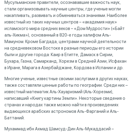
Мусульманские правители, осознававшие важность наук,
стали организовывать научные центры, где ученые могли
накапливать, развивать и обмениваться знаниями. Наиболее
известный из таких научных центров – «академия наук»
исламского мира средних веков – «Дом Мудрости» («Байт
аль-Хикма»), основанный в 820-е годы халифом Аль-
Мамуном. Кроме Багдада, центрами научной деятельности
на средневековом Востоке в разные периоды его истории
были и другие города: Каир в Египте, Дамаск в Сирии,
Бухара, Газна, Самарканд, Хорезм в Средней Азии, Исфахан
в Иране, Марага в Азербайджане, Кордова в Испании и др.
Многие ученые, известные своими заслугами в других науках,
также составляли ценные работы по географии. Среди них –
известный математик Аль-Хауаризмий (Аль-Хорезми),
написавший «Книгу картины Земли». Некоторые сведения о
странах и народах также можно найти в произведениях
выдающихся арабских астрономов Аль-Фарганий и Аль-
Баттаний.
Мухаммад ибн Ахмад Шамсуд-Дин Аль-Мукаддасий –