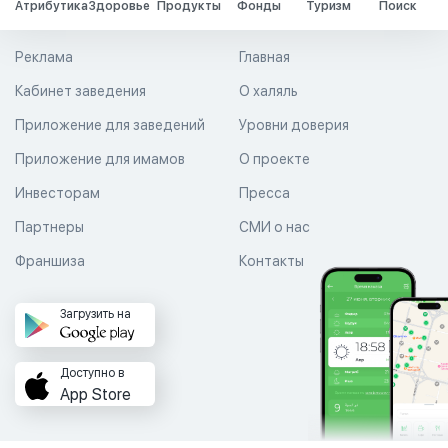
Атрибутика
Здоровье
Продукты
Фонды
Туризм
Поиск
Реклама
Главная
Кабинет заведения
О халяль
Приложение для заведений
Уровни доверия
Приложение для имамов
О проекте
Инвесторам
Пресса
Партнеры
СМИ о нас
Франшиза
Контакты
Загрузить на
Доступно в
App Store