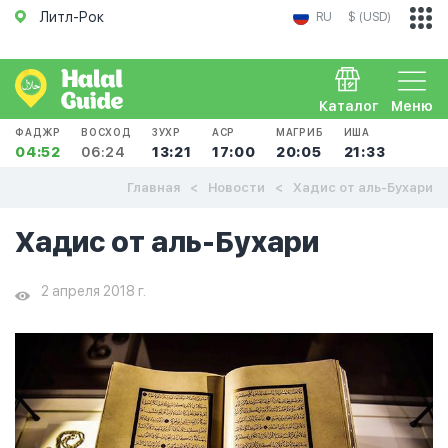
Литл-Рок
RU
$ (USD)
Каталог
Меню
ФАДЖР
ВОСХОД
ЗУХР
АСР
МАГРИБ
ИША
04:52
06:24
13:21
17:00
20:05
21:33
Главная
Новости
Хадис от аль-Бухари
Хадис от аль-Бухари
2 апреля 2018 г.