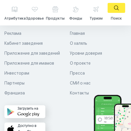
Атрибутика
Здоровье
Продукты
Фонды
Туризм
Поиск
Реклама
Главная
Кабинет заведения
О халяль
Приложение для заведений
Уровни доверия
Приложение для имамов
О проекте
Инвесторам
Пресса
Партнеры
СМИ о нас
Франшиза
Контакты
Загрузить на
Доступно в