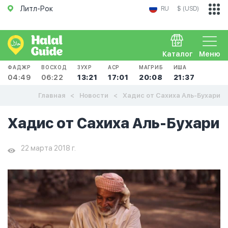
Литл-Рок
RU
$ (USD)
Каталог
Меню
ФАДЖР
ВОСХОД
ЗУХР
АСР
МАГРИБ
ИША
04:49
06:22
13:21
17:01
20:08
21:37
Главная
Новости
Хадис от Сахиха Аль-Бухари
Хадис от Сахиха Аль-Бухари
22 марта 2018 г.