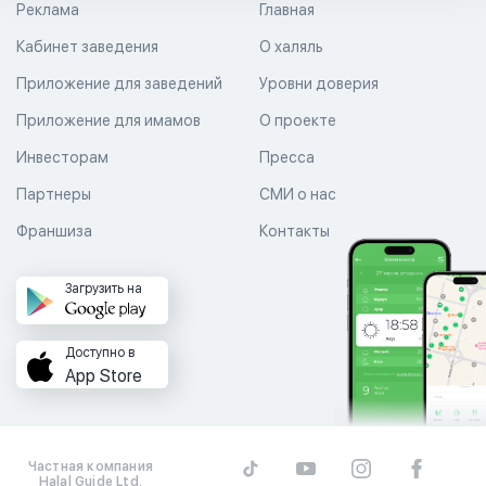
Реклама
Главная
Кабинет заведения
О халяль
Приложение для заведений
Уровни доверия
Приложение для имамов
О проекте
Инвесторам
Пресса
Партнеры
СМИ о нас
Франшиза
Контакты
Загрузить на
Доступно в
App Store
Частная компания
Halal Guide Ltd.