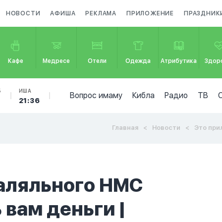
НОВОСТИ
АФИША
РЕКЛАМА
ПРИЛОЖЕНИЕ
ПРАЗДНИК
Кафе
Медресе
Отели
Одежда
Атрибутика
Здор
Б
ИША
Вопрос имаму
Кибла
Радио
ТВ
7
21:36
Главная
Новости
Это приложе
аляльного HMC
вам деньги |