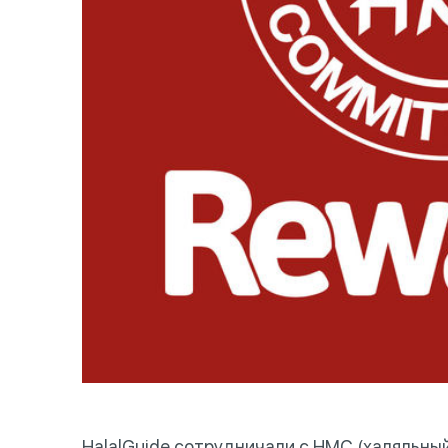
HalalGuide сотрудничали с HMC (халяльный