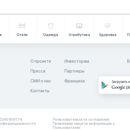
е
Отели
Одежда
Атрибутика
Здоровье
П
О проекте
Инвесторам
В
Пресса
Партнеры
й
СМИ о нас
Франшиза
Загрузить 
Контакты
0240900176
Пользовательское соглашение
онфиденциальности
Правилами защиты информации о
Пользователях