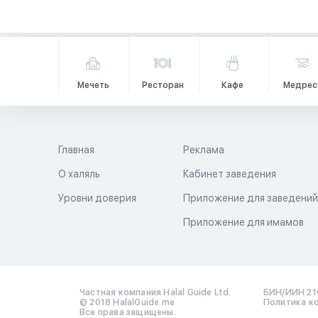
Мечеть
Ресторан
Кафе
Медрес
Главная
Реклама
О халяль
Кабинет заведения
Уровни доверия
Приложение для заведени
Приложение для имамов
Частная компания Halal Guide Ltd.
БИН/ИИН 21
© 2018 HalalGuide.me
Политика к
Все права защищены.