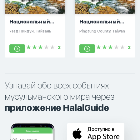
Национальный
Национальный
Парк Кэньдин
Парк Кэньдин
Уезд Пиндун, Тайвань
Pingtung County, Taiwan
3
3
Узнавай обо всех событиях
мусульманского мира через
приложение HalalGuide
Доступно в