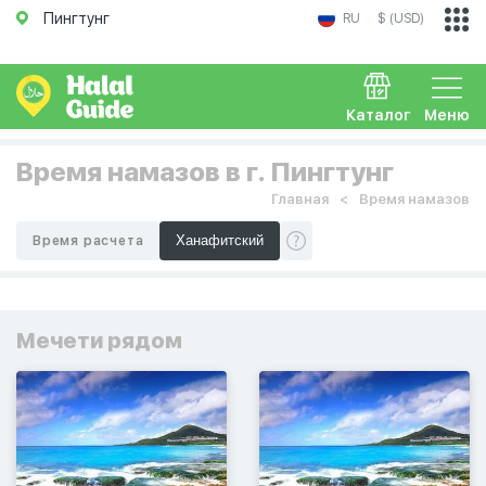
Пингтунг
RU
$ (USD)
Каталог
Меню
Время намазов в г. Пингтунг
Главная
Время намазов
Время расчета
Мечети рядом