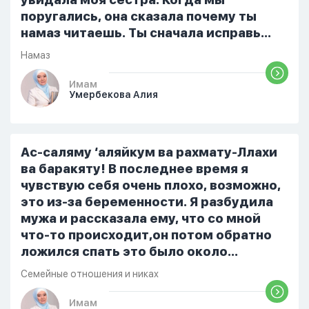
поругались, она сказала почему ты
намаз читаешь. Ты сначала исправь
себя. После этого я не вставала на
Намаз
намаз и не видела жайнамаз. Я просто
уже так не могу читать, смотреть . Дуа
Имам
Умербекова Алия
я делаю скрытно если делаю дома. Я
не показываю теперь никому что я
верю. Потому что пойдут осуждения.
От родных же людей.
Ас-саляму ‘аляйкум ва рахмату-Ллахи
ва баракяту! В последнее время я
чувствую себя очень плохо, возможно,
это из-за беременности. Я разбудила
мужа и рассказала ему, что со мной
что-то происходит,он потом обратно
ложился спать это было около
одиннадцати вечера. Но я снова
Семейные отношения и никах
разбудила его, сказав, что мне плохо.
Он ответил: «Я живу с больными». Мне
Имам