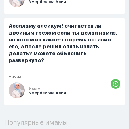
Умербекова Алия
стало очень обидно, и я решила
терпеть свою боль, повернулась
попыталась и уснуть) Но потом он
проснулся и спросил, что случилось. И
Ассаламу алейкум! считается ли
я рассказала о своих проблемах. Затем
двойным грехом если ты делал намаз,
я сказала ему:...
но потом на какое-то время оставил
его, а после решил опять начать
делать? можете объяснить
развернуто?
Намаз
Имам
Умербекова Алия
Популярные имамы