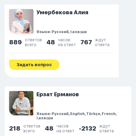
Умербекова Алия
Языки: Русский, Қазақша
ответов
часов
ждут
889
48
767
всего
на ответ
ответа
Задать вопрос
Ерзат Ерманов
Языки: Русский, English, Türkçe, French,
Қазақша
ответов
часов
ждут
218
48
-2132
всего
на ответ
ответа