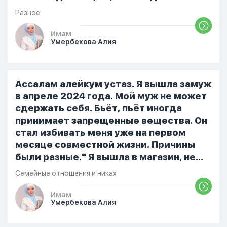
но при этом человек полностью
Разное
признает и соблюдает все столпы
Ислама и эта игра не мешает ему
Имам
Умербекова Алия
выполнять ему его обязанности по
религии, человек всем сердцем
признает что Всевышний Аллах
является Единым Богом и не
Ассалам алейкум устаз. Я вышла замуж
принимает слова и контекст игры в
в апреле 2024 года. Мой муж не может
серьез, относиться к игре только как к
сдержать себя. Бьёт, пьёт иногда
развлечению и...
принимает запрещенные вещества. Он
стал избивать меня уже на первом
месяце совместной жизни. Причины
были разные." Я вышла в магазин, не
помыла вовремя посуду, не
Семейные отношения и никах
приготовила во время еду, прошу
немного времени и любви" он никогда
Имам
Умербекова Алия
не свободен для меня. С 7 утра до 8
вечера на работе, после работы к