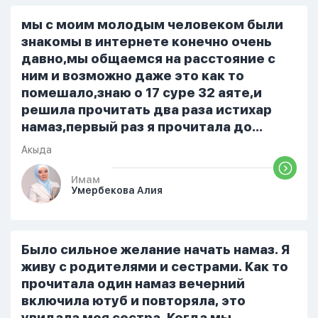
знакомым или друзьям. Вижу его
только ночью, иногда засыпаю одна.
мы с моим молодым человеком были
Мы пытались ему говорить что так
знакомы в интернете конечно очень
нельзя но он всё равно делает...
давно,мы общаемся на расстояние с
ним и возможно даже это как то
помешало,знаю о 17 суре 32 аяте,и
решила прочитать два раза истихар
намаз,первый раз я прочитала до
«Аср» намаза и сначала было
Акыда
тревожно,позже стало спокойно и в
голову начали лезть только хорошие
Имам
Умербекова Алия
мысли,во второй раз когда я решила в
очередной раз прочитать истихар дуа.
я читала его переводом на
русский,потому что боялась
Было сильное желание начать намаз. Я
ошибиться и то что намаз не
живу с родителями и сестрами. Как то
примется,совершила истихар во время
прочитала один намаз вечерний
тахаджуд...
включила ютуб и повторяла, это
увидала моя сестра. Когда мы