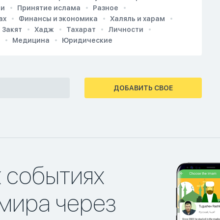
ии
Принятие ислама
Разное
ах
Финансы и экономика
Халяль и харам
Закят
Хадж
Тахарат
Личности
Медицина
Юридические
ДОБАВИТЬ СВОЕ
х событиях
мира через