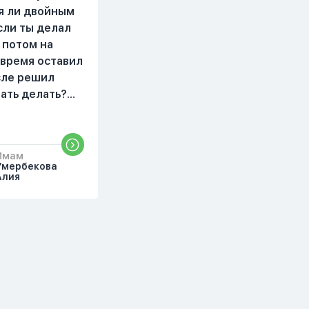
читать, смотреть . Дуа я
я ли двойным
делаю скрытно если
сли ты делал
делаю дома. Я не
 потом на
показываю теперь
 время оставил
никому что я верю.
осле решил
Потому что пойдут
чать делать?
осуждения. От родных
бъяснить
же людей.
то?
Имам
Умербекова
Алия