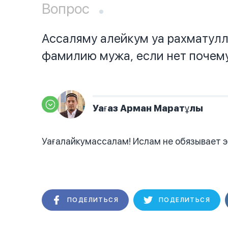
Вопрос
Ассаляму алейкум уа рахматулл
фамилию мужа, если нет почему,
Уағаз Арман Маратұлы
Уағалайкумассалам! Ислам не обязывает э
ПОДЕЛИТЬСЯ
ПОДЕЛИТЬСЯ