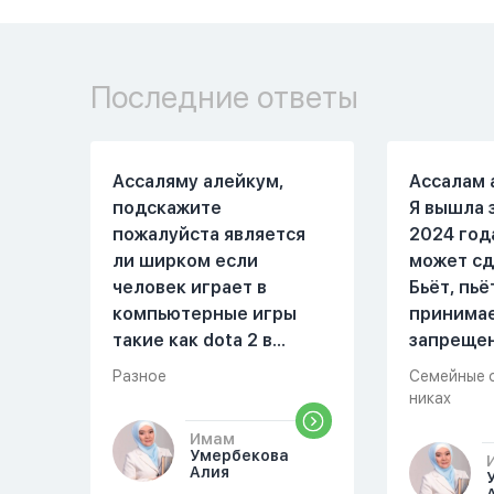
Последние ответы
Ассаляму алейкум,
Ассалам 
подскажите
Я вышла 
пожалуйста является
2024 год
ли ширком если
может сд
человек играет в
Бьёт, пьё
компьютерные игры
принима
такие как dota 2 в
запреще
которых присутствует
вещества
Разное
Семейные 
убийство, насилие,
избивать
никах
идолопоклонство,
первом м
Имам
такие надписи как
совместн
Умербекова
«богоподобие»,
Причины 
Алия