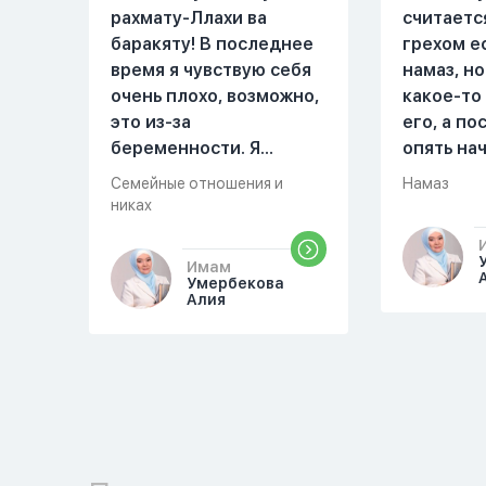
рахмату-Ллахи ва
считаетс
баракяту! В последнее
грехом е
время я чувствую себя
намаз, но
очень плохо, возможно,
какое-то
это из-за
его, а п
беременности. Я
опять на
разбудила мужа и
можете о
Семейные отношения и
Намаз
рассказала ему, что со
разверну
никах
мной что-то
происходит,он потом
Имам
обратно ложился спать
Умербекова
Алия
это было около
одиннадцати вечера.
Но я снова разбудила
его, сказав, что мне
плохо. Он ответил: «Я
живу с больными». Мне
стало очень обидно, и я