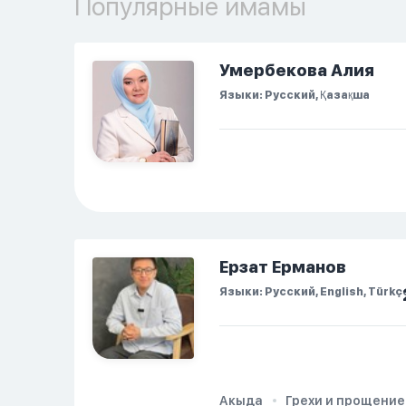
Популярные имамы
решила терпеть свою
боль, повернулась
попыталась и уснуть)
Но потом он проснулся
Умербекова Алия
и спросил, что
Языки: Русский, Қазақша
случилось. И я
рассказала о своих
проблемах. Затем я
сказала ему:...
Ерзат Ерманов
Языки: Русский, English, Türkç
Акыда
Грехи и прощение