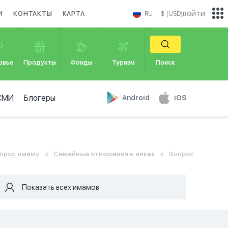
войти
И
КОНТАКТЫ
КАРТА
RU
$ (USD)
овье
Продукты
Фонды
Туризм
Поиск
СМИ
Блогеры
Android
iOS
прос имаму
Семейные отношения и никах
Вопрос
Показать всех имамов