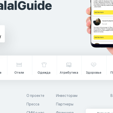
lalGuide
е
Отели
Одежда
Атрибутика
Здоровье
П
О проекте
Инвесторам
В
Пресса
Партнеры
й
СМИ о нас
Франшиза