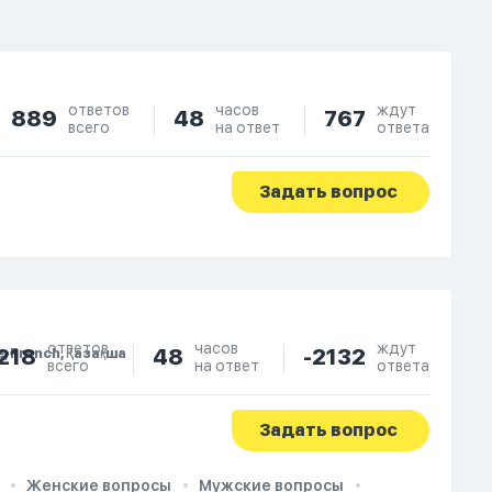
ответов
часов
ждут
889
48
767
всего
на ответ
ответа
Задать вопрос
ответов
часов
ждут
218
48
-2132
e, French, Қазақша
всего
на ответ
ответа
Задать вопрос
Женские вопросы
Мужские вопросы