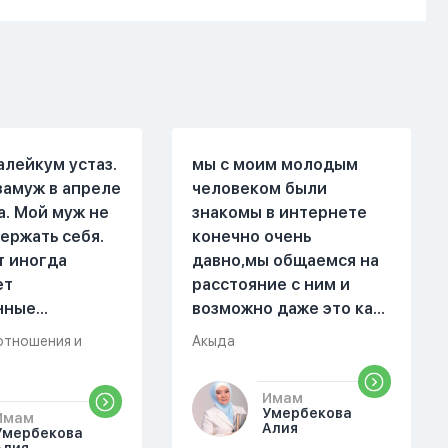
алейкум устаз.
мы с моим молодым
замуж в апреле
человеком были
а. Мой муж не
знакомы в интернете
ержать себя.
конечно очень
т иногда
давно,мы общаемся на
ет
расстояние с ним и
нные
возможно даже это как
. Он стал
то помешало,знаю о 17
отношения и
Акыда
 меня уже на
суре 32 аяте,и решила
есяце
прочитать два раза
Имам
ой жизни.
истихар намаз,первый
Умербекова
Имам
были разные."
раз я прочитала до
Алия
Умербекова