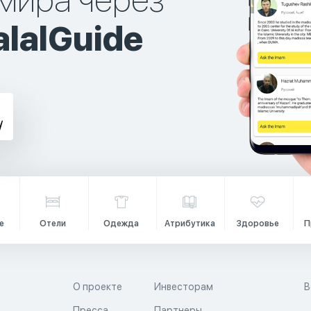
мира через
lalGuide
е
Отели
Одежда
Атрибутика
Здоровье
П
О проекте
Инвесторам
В
Пресса
Партнеры