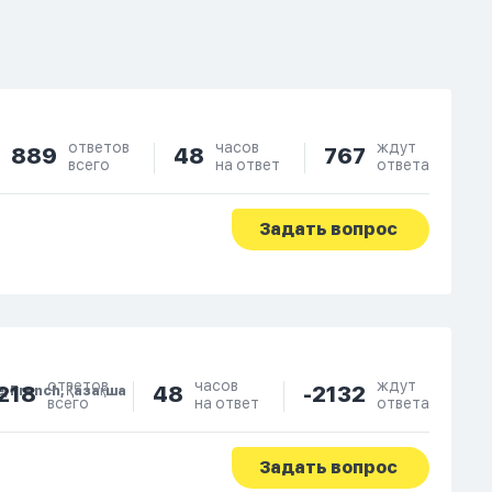
ответов
часов
ждут
889
48
767
всего
на ответ
ответа
Задать вопрос
ответов
часов
ждут
218
48
-2132
e, French, Қазақша
всего
на ответ
ответа
Задать вопрос