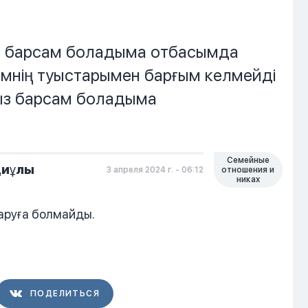
з барсам боладыма отбасымда
мнің туыстарымен барғым келмейді
ғыз барсам боладыма
Семейные
диұлы
3 апреля 2024 г. - 06:12
отношения и
никах
аруға болмайды.
ПОДЕЛИТЬСЯ