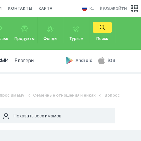
войти
И
КОНТАКТЫ
КАРТА
RU
$ (USD)
овье
Продукты
Фонды
Туризм
Поиск
СМИ
Блогеры
Android
iOS
прос имаму
Семейные отношения и никах
Вопрос
Показать всех имамов