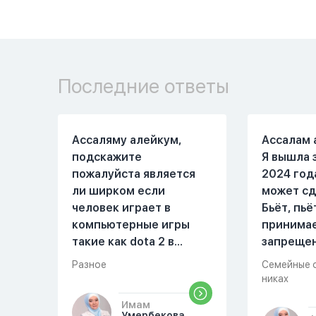
Последние ответы
Ассаляму алейкум,
Ассалам 
подскажите
Я вышла 
пожалуйста является
2024 год
ли ширком если
может сд
человек играет в
Бьёт, пьё
компьютерные игры
принима
такие как dota 2 в
запреще
которых присутствует
вещества
Разное
Семейные 
убийство, насилие,
избивать
никах
идолопоклонство,
первом м
Имам
такие надписи как
совместн
Умербекова