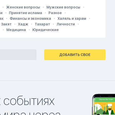
Женские вопросы
Мужские вопросы
ии
Принятие ислама
Разное
ах
Финансы и экономика
Халяль и харам
Закят
Хадж
Тахарат
Личности
Медицина
Юридические
ДОБАВИТЬ СВОЕ
х событиях