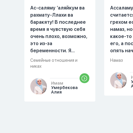
Ас-саляму ‘аляйкум ва
Ассаламу
рахмату-Ллахи ва
считаетс
баракяту! В последнее
грехом е
время я чувствую себя
намаз, но
очень плохо, возможно,
какое-то
это из-за
его, а п
беременности. Я
опять на
разбудила мужа и
можете о
Семейные отношения и
Намаз
рассказала ему, что со
разверну
никах
мной что-то
происходит,он потом
Имам
обратно ложился спать
Умербекова
Алия
это было около
одиннадцати вечера.
Но я снова разбудила
его, сказав, что мне
плохо. Он ответил: «Я
живу с больными». Мне