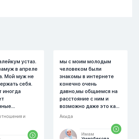
алейкум устаз.
мы с моим молодым
замуж в апреле
человеком были
а. Мой муж не
знакомы в интернете
ержать себя.
конечно очень
т иногда
давно,мы общаемся на
ет
расстояние с ним и
нные
возможно даже это как
. Он стал
то помешало,знаю о 17
отношения и
Акыда
 меня уже на
суре 32 аяте,и решила
есяце
прочитать два раза
Имам
ой жизни.
истихар намаз,первый
Умербекова