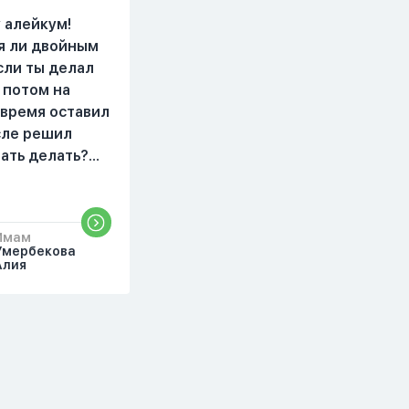
видела жайнамаз. Я
просто уже так не могу
 алейкум!
читать, смотреть . Дуа я
я ли двойным
делаю скрытно если
сли ты делал
делаю дома. Я не
 потом на
показываю теперь
 время оставил
никому что я верю.
осле решил
Потому что пойдут
чать делать?
осуждения. От родных
бъяснить
же людей.
то?
Имам
Умербекова
Алия