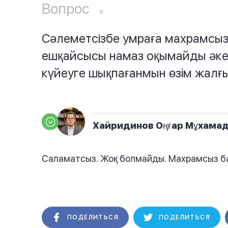
Вопрос
Сәлеметсізбе умраға махрамсы
ешқайсысы намаз оқымайды әке
күйеуге шықпағанмын өзім жал
Хайридинов Оңғар Мұхама
Саламатсыз. Жоқ болмайды. Махрамсыз б
ПОДЕЛИТЬСЯ
ПОДЕЛИТЬСЯ