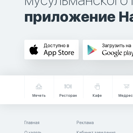
мусульманского 
приложение Ha
Доступно в
Загрузить на
Мечеть
Ресторан
Кафе
Медрес
Главная
Реклама
О халяль
Кабинет заведения