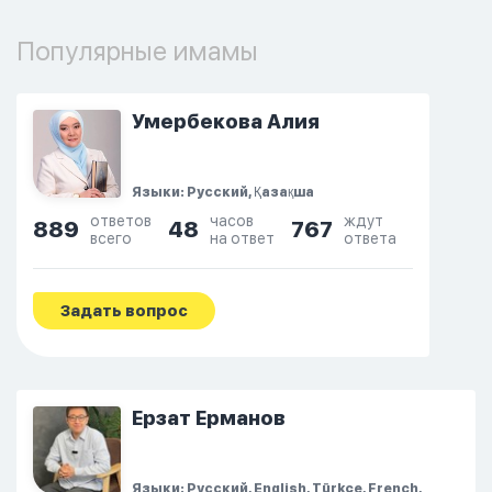
Популярные имамы
Умербекова Алия
Языки: Русский, Қазақша
ответов
часов
ждут
889
48
767
всего
на ответ
ответа
Задать вопрос
Ерзат Ерманов
Языки: Русский, English, Türkçe, French,