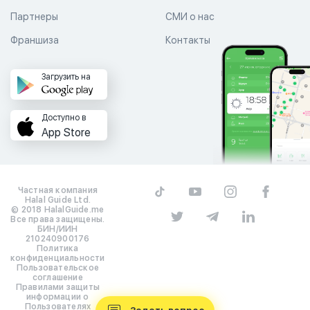
Партнеры
СМИ о нас
Франшиза
Контакты
Загрузить на
Доступно в
App Store
Частная компания
Halal Guide Ltd.
© 2018 HalalGuide.me
Все права защищены.
БИН/ИИН
210240900176
Политика
конфиденциальности
Пользовательское
соглашение
Правилами защиты
информации о
Пользователях