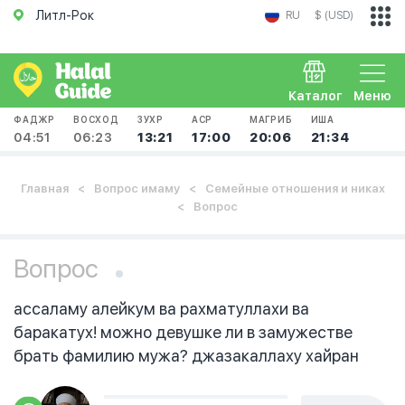
Литл-Рок
RU
$ (USD)
Каталог
Меню
ФАДЖР
ВОСХОД
ЗУХР
АСР
МАГРИБ
ИША
04:51
06:23
13:21
17:00
20:06
21:34
Главная
Вопрос имаму
Семейные отношения и никах
Вопрос
Вопрос
ассаламу алейкум ва рахматуллахи ва
баракатух! можно девушке ли в замужестве
брать фамилию мужа? джазакаллаху хайран