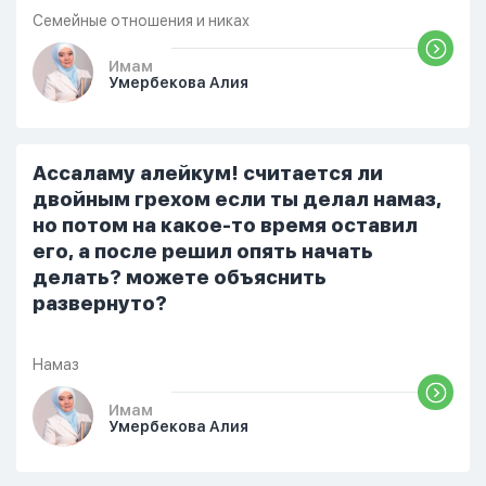
одиннадцати вечера. Но я снова
Семейные отношения и никах
разбудила его, сказав, что мне плохо.
Он ответил: «Я живу с больными». Мне
Имам
Умербекова Алия
стало очень обидно, и я решила
терпеть свою боль, повернулась
попыталась и уснуть) Но потом он
проснулся и спросил, что случилось. И
Ассаламу алейкум! считается ли
я рассказала о своих проблемах. Затем
двойным грехом если ты делал намаз,
я сказала ему:...
но потом на какое-то время оставил
его, а после решил опять начать
делать? можете объяснить
развернуто?
Намаз
Имам
Умербекова Алия