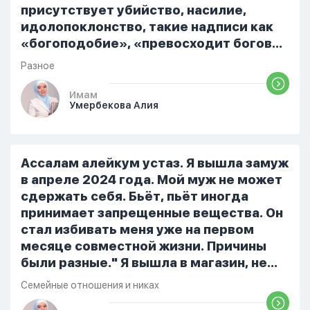
присутствует убийство, насилие,
идолопоклонство, такие надписи как
«богоподобие», «превосходит богов»,
но при этом человек полностью
Разное
признает и соблюдает все столпы
Ислама и эта игра не мешает ему
Имам
Умербекова Алия
выполнять ему его обязанности по
религии, человек всем сердцем
признает что Всевышний Аллах
является Единым Богом и не
Ассалам алейкум устаз. Я вышла замуж
принимает слова и контекст игры в
в апреле 2024 года. Мой муж не может
серьез, относиться к игре только как к
сдержать себя. Бьёт, пьёт иногда
развлечению и...
принимает запрещенные вещества. Он
стал избивать меня уже на первом
месяце совместной жизни. Причины
были разные." Я вышла в магазин, не
помыла вовремя посуду, не
Семейные отношения и никах
приготовила во время еду, прошу