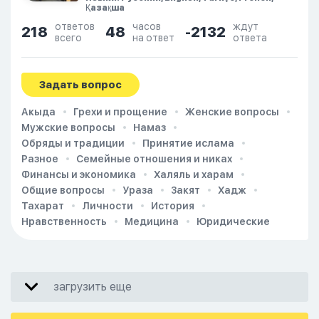
Қазақша
ответов
часов
ждут
218
48
-2132
всего
на ответ
ответа
Задать вопрос
Акыда
Грехи и прощение
Женские вопросы
Мужские вопросы
Намаз
Обряды и традиции
Принятие ислама
Разное
Семейные отношения и никах
Финансы и экономика
Халяль и харам
Общие вопросы
Ураза
Закят
Хадж
Тахарат
Личности
История
Нравственность
Медицина
Юридические
загрузить еще