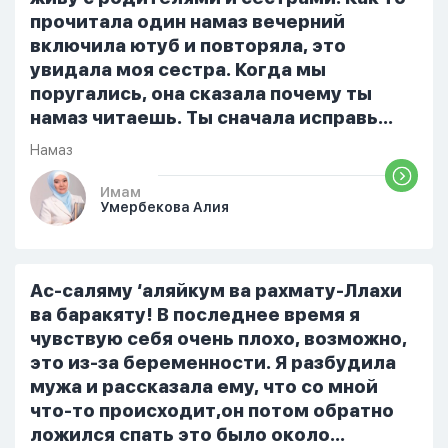
примется,совершила истихар во время
прочитала один намаз вечерний
тахаджуд...
включила ютуб и повторяла, это
увидала моя сестра. Когда мы
поругались, она сказала почему ты
намаз читаешь. Ты сначала исправь
себя. После этого я не вставала на
Намаз
намаз и не видела жайнамаз. Я просто
уже так не могу читать, смотреть . Дуа
Имам
Умербекова Алия
я делаю скрытно если делаю дома. Я
не показываю теперь никому что я
верю. Потому что пойдут осуждения.
От родных же людей.
Ас-саляму ‘аляйкум ва рахмату-Ллахи
ва баракяту! В последнее время я
чувствую себя очень плохо, возможно,
это из-за беременности. Я разбудила
мужа и рассказала ему, что со мной
что-то происходит,он потом обратно
ложился спать это было около