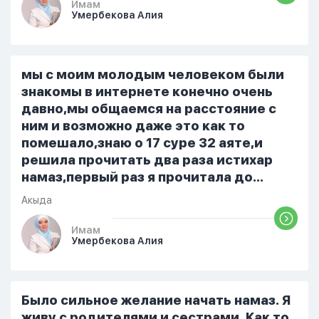
немного времени и любви" он никогда
Имам
Умербекова Алия
не свободен для меня. С 7 утра до 8
вечера на работе, после работы к
знакомым или друзьям. Вижу его
только ночью, иногда засыпаю одна.
мы с моим молодым человеком были
Мы пытались ему говорить что так
знакомы в интернете конечно очень
нельзя но он всё равно делает...
давно,мы общаемся на расстояние с
ним и возможно даже это как то
помешало,знаю о 17 суре 32 аяте,и
решила прочитать два раза истихар
намаз,первый раз я прочитала до
«Аср» намаза и сначала было
Акыда
тревожно,позже стало спокойно и в
голову начали лезть только хорошие
Имам
Умербекова Алия
мысли,во второй раз когда я решила в
очередной раз прочитать истихар дуа.
я читала его переводом на
русский,потому что боялась
Было сильное желание начать намаз. Я
ошибиться и то что намаз не
живу с родителями и сестрами. Как то