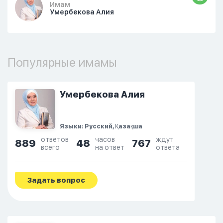
Имам
Умербекова Алия
Популярные имамы
Умербекова Алия
Языки: Русский, Қазақша
ответов
часов
ждут
889
48
767
всего
на ответ
ответа
Задать вопрос