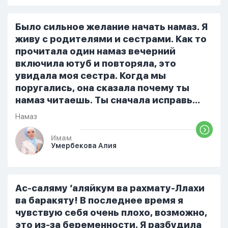
я читала его переводом на
русский,потому что боялась
Было сильное желание начать намаз. Я
ошибиться и то что намаз не
живу с родителями и сестрами. Как то
примется,совершила истихар во время
прочитала один намаз вечерний
тахаджуд...
включила ютуб и повторяла, это
увидала моя сестра. Когда мы
поругались, она сказала почему ты
намаз читаешь. Ты сначала исправь
себя. После этого я не вставала на
Намаз
намаз и не видела жайнамаз. Я просто
уже так не могу читать, смотреть . Дуа
Имам
Умербекова Алия
я делаю скрытно если делаю дома. Я
не показываю теперь никому что я
верю. Потому что пойдут осуждения.
От родных же людей.
Ас-саляму ‘аляйкум ва рахмату-Ллахи
ва баракяту! В последнее время я
чувствую себя очень плохо, возможно,
это из-за беременности. Я разбудила