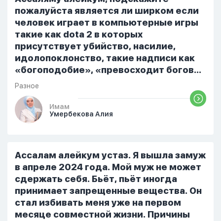
пожалуйста является ли ширком если
человек играет в компьютерные игры
такие как dota 2 в которых
присутствует убийство, насилие,
идолопоклонство, такие надписи как
«богоподобие», «превосходит богов»,
но при этом человек полностью
Разное
признает и соблюдает все столпы
Ислама и эта игра не мешает ему
Имам
Умербекова Алия
выполнять ему его обязанности по
религии, человек всем сердцем
признает что Всевышний Аллах
является Единым Богом и не
Ассалам алейкум устаз. Я вышла замуж
принимает слова и контекст игры в
в апреле 2024 года. Мой муж не может
серьез, относиться к игре только как к
сдержать себя. Бьёт, пьёт иногда
развлечению и...
принимает запрещенные вещества. Он
стал избивать меня уже на первом
месяце совместной жизни. Причины