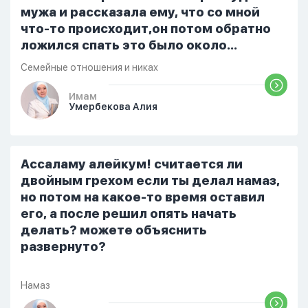
мужа и рассказала ему, что со мной
что-то происходит,он потом обратно
ложился спать это было около
одиннадцати вечера. Но я снова
Семейные отношения и никах
разбудила его, сказав, что мне плохо.
Он ответил: «Я живу с больными». Мне
Имам
Умербекова Алия
стало очень обидно, и я решила
терпеть свою боль, повернулась
попыталась и уснуть) Но потом он
проснулся и спросил, что случилось. И
Ассаламу алейкум! считается ли
я рассказала о своих проблемах. Затем
двойным грехом если ты делал намаз,
я сказала ему:...
но потом на какое-то время оставил
его, а после решил опять начать
делать? можете объяснить
развернуто?
Намаз