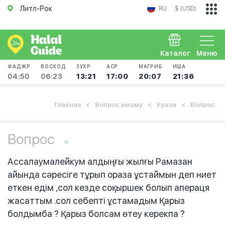
Литл-Рок
RU
$ (USD)
Каталог
Меню
ФАДЖР
ВОСХОД
ЗУХР
АСР
МАГРИБ
ИША
04:50
06:23
13:21
17:00
20:07
21:36
Главная
Вопрос имаму
Ураза
Вопрос
Вопрос
Ассалаумалейкум алдыңғы жылғы Рамазан
айында сәресіге тұрып ораза ұстаймын деп ниет
еткен едім ,сол кезде соқыршек болып апераця
жасаттым .сол себепті ұстамадым Қарыз
болдымба ? Қарыз болсам өтеу керекпа ?