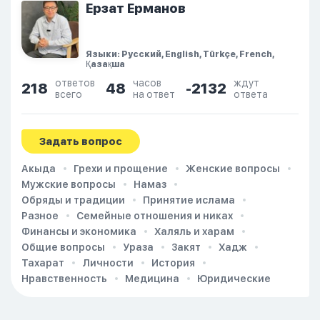
Ерзат Ерманов
Языки: Русский, English, Türkçe, French,
Қазақша
ответов
часов
ждут
218
48
-2132
всего
на ответ
ответа
Задать вопрос
Акыда
Грехи и прощение
Женские вопросы
Мужские вопросы
Намаз
Обряды и традиции
Принятие ислама
Разное
Семейные отношения и никах
Финансы и экономика
Халяль и харам
Общие вопросы
Ураза
Закят
Хадж
Тахарат
Личности
История
Нравственность
Медицина
Юридические