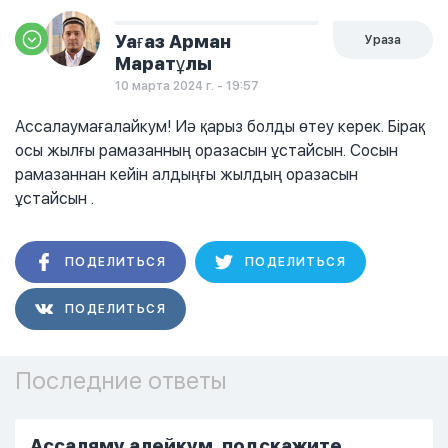
Уағаз Арман
Ураза
Маратұлы
10 марта 2024 г. - 19:57
Ассалаумағалайкум! Иә қарыз болды өтеу керек. Бірақ
осы жылғы рамазанның оразасын ұстайсын. Сосын
рамазаннан кейін алдыңғы жылдың оразасын
ұстайсын .
ПОДЕЛИТЬСЯ
ПОДЕЛИТЬСЯ
ПОДЕЛИТЬСЯ
Последние ответы
Ассаляму алейкум, подскажите