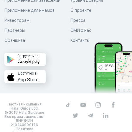
Приложение для заведений
Уровни доверия
Приложение для имамов
О проекте
Инвесторам
Пресса
Партнеры
СМИ о нас
Франшиза
Контакты
Загрузить на
Доступно в
App Store
Частная компания
Halal Guide Ltd.
© 2018 HalalGuide.me
Все права защищены.
БИН/ИИН
210240900176
Политика