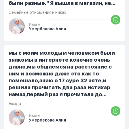
были разные." Я вышла в магазин, не
помыла вовремя посуду, не
Семейные отношения и никах
приготовила во время еду, прошу
немного времени и любви" он никогда
Имам
Умербекова Алия
не свободен для меня. С 7 утра до 8
вечера на работе, после работы к
знакомым или друзьям. Вижу его
только ночью, иногда засыпаю одна.
мы с моим молодым человеком были
Мы пытались ему говорить что так
знакомы в интернете конечно очень
нельзя но он всё равно делает...
давно,мы общаемся на расстояние с
ним и возможно даже это как то
помешало,знаю о 17 суре 32 аяте,и
решила прочитать два раза истихар
намаз,первый раз я прочитала до
«Аср» намаза и сначала было
Акыда
тревожно,позже стало спокойно и в
голову начали лезть только хорошие
Имам
Умербекова Алия
мысли,во второй раз когда я решила в
очередной раз прочитать истихар дуа.