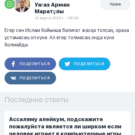
Уағаз Арман
Ураза
Маратұлы
22 марта 2024 г. - 06:36
Егер сен Ислам бойынша балиғат жасқа толсаң, ораза
ұстамасаң ол күнә. Ал егер толмасаң онда күнә
болмайды.
ПОДЕЛИТЬСЯ
ПОДЕЛИТЬСЯ
ПОДЕЛИТЬСЯ
Последние ответы
Ассаляму алейкум, подскажите
пожалуйста является ли ширком если
человек играет в компьютерные игры