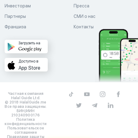
Инвесторам
Пресса
Партнеры
СМИ о нас
Франшиза
Контакты
Загрузить на
Доступно в
App Store
Частная компания
Halal Guide Ltd.
© 2018 HalalGuide.me
Все права защищены.
БИН/ИИН
210240900176
Политика
конфиденциальности
Пользовательское
соглашение
Правилами защиты