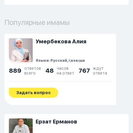
Популярные имамы
Умербекова Алия
Языки: Русский, Қазақша
ответов
часов
ждут
889
48
767
всего
на ответ
ответа
Задать вопрос
Ерзат Ерманов