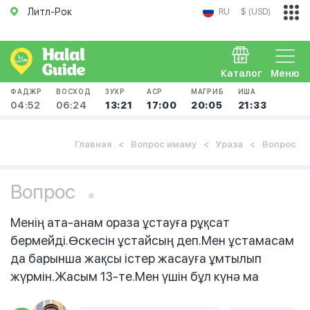
Литл-Рок
RU
$ (USD)
Каталог
Меню
ФАДЖР
ВОСХОД
ЗУХР
АСР
МАГРИБ
ИША
04:52
06:24
13:21
17:00
20:05
21:33
Главная
Вопрос имаму
Ураза
Вопрос
Вопрос
Менің ата-анам ораза ұстауға рұқсат
бермейді.Өскесін ұстайсың деп.Мен ұстамасам
да барынша жақсы істер жасауға ұмтылып
жүрмін.Жасым 13-те.Мен үшін бұл күнә ма