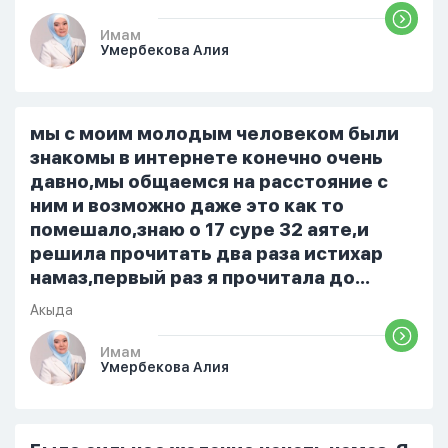
приготовила во время еду, прошу
немного времени и любви" он никогда
Имам
Умербекова Алия
не свободен для меня. С 7 утра до 8
вечера на работе, после работы к
знакомым или друзьям. Вижу его
только ночью, иногда засыпаю одна.
мы с моим молодым человеком были
Мы пытались ему говорить что так
знакомы в интернете конечно очень
нельзя но он всё равно делает...
давно,мы общаемся на расстояние с
ним и возможно даже это как то
помешало,знаю о 17 суре 32 аяте,и
решила прочитать два раза истихар
намаз,первый раз я прочитала до
«Аср» намаза и сначала было
Акыда
тревожно,позже стало спокойно и в
голову начали лезть только хорошие
Имам
Умербекова Алия
мысли,во второй раз когда я решила в
очередной раз прочитать истихар дуа.
я читала его переводом на
русский,потому что боялась