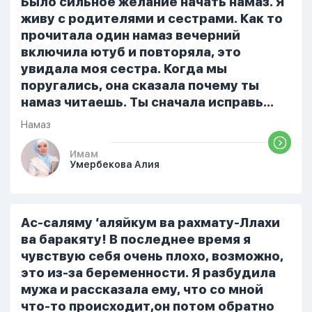
Было сильное желание начать намаз. Я
ошибиться и то что намаз не
живу с родителями и сестрами. Как то
примется,совершила истихар во время
прочитала один намаз вечерний
тахаджуд...
включила ютуб и повторяла, это
увидала моя сестра. Когда мы
поругались, она сказала почему ты
намаз читаешь. Ты сначала исправь
себя. После этого я не вставала на
Намаз
намаз и не видела жайнамаз. Я просто
уже так не могу читать, смотреть . Дуа
Имам
Умербекова Алия
я делаю скрытно если делаю дома. Я
не показываю теперь никому что я
верю. Потому что пойдут осуждения.
От родных же людей.
Ас-саляму ‘аляйкум ва рахмату-Ллахи
ва баракяту! В последнее время я
чувствую себя очень плохо, возможно,
это из-за беременности. Я разбудила
мужа и рассказала ему, что со мной
что-то происходит,он потом обратно