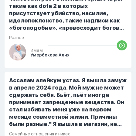
такие как dota 2 в которых
присутствует убийство, насилие,
идолопоклонство, такие надписи как
«богоподобие», «превосходит богов»,
но при этом человек полностью
Разное
признает и соблюдает все столпы
Ислама и эта игра не мешает ему
Имам
Умербекова Алия
выполнять ему его обязанности по
религии, человек всем сердцем
признает что Всевышний Аллах
является Единым Богом и не
Ассалам алейкум устаз. Я вышла замуж
принимает слова и контекст игры в
в апреле 2024 года. Мой муж не может
серьез, относиться к игре только как к
сдержать себя. Бьёт, пьёт иногда
развлечению и...
принимает запрещенные вещества. Он
стал избивать меня уже на первом
месяце совместной жизни. Причины
были разные." Я вышла в магазин, не
помыла вовремя посуду, не
Семейные отношения и никах