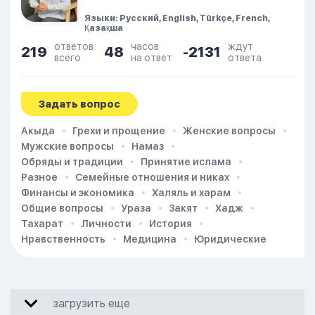
Языки: Русский, English, Türkçe, French,
Қазақша
ответов
часов
ждут
219
48
-2131
всего
на ответ
ответа
Задать вопрос
Акыда
Грехи и прощение
Женские вопросы
Мужские вопросы
Намаз
Обряды и традиции
Принятие ислама
Разное
Семейные отношения и никах
Финансы и экономика
Халяль и харам
Общие вопросы
Ураза
Закят
Хадж
Тахарат
Личности
История
Нравственность
Медицина
Юридические
загрузить еще