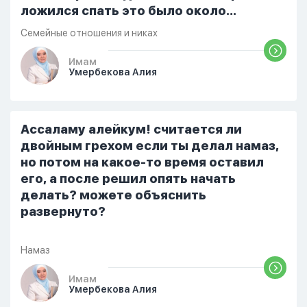
ложился спать это было около
одиннадцати вечера. Но я снова
Семейные отношения и никах
разбудила его, сказав, что мне плохо.
Он ответил: «Я живу с больными». Мне
Имам
Умербекова Алия
стало очень обидно, и я решила
терпеть свою боль, повернулась
попыталась и уснуть) Но потом он
проснулся и спросил, что случилось. И
Ассаламу алейкум! считается ли
я рассказала о своих проблемах. Затем
двойным грехом если ты делал намаз,
я сказала ему:...
но потом на какое-то время оставил
его, а после решил опять начать
делать? можете объяснить
развернуто?
Намаз
Имам
Умербекова Алия