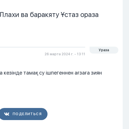
Ллахи ва баракяту Ұстаз ораза
Ураза
26 марта 2024 г. - 13:11
 кезінде тамақ су ішпегеннен ағзаға зиян
ПОДЕЛИТЬСЯ