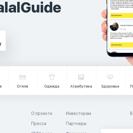
lalGuide
е
Отели
Одежда
Атрибутика
Здоровье
П
О проекте
Инвесторам
В
Пресса
Партнеры