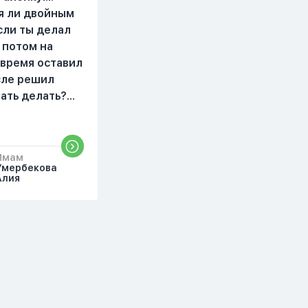
читать, смотреть . Дуа я
я ли двойным
делаю скрытно если
сли ты делал
делаю дома. Я не
 потом на
показываю теперь
 время оставил
никому что я верю.
осле решил
Потому что пойдут
чать делать?
осуждения. От родных
бъяснить
же людей.
то?
Имам
Умербекова
Алия