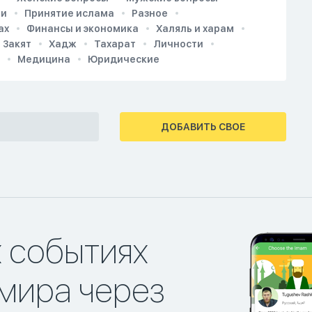
ии
Принятие ислама
Разное
ах
Финансы и экономика
Халяль и харам
Закят
Хадж
Тахарат
Личности
Медицина
Юридические
ДОБАВИТЬ СВОЕ
х событиях
мира через