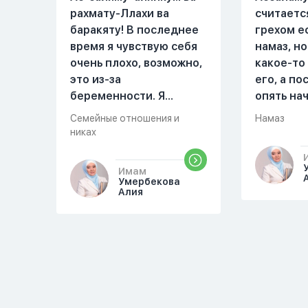
рахмату-Ллахи ва
считаетс
баракяту! В последнее
грехом е
время я чувствую себя
намаз, но
очень плохо, возможно,
какое-то
это из-за
его, а п
беременности. Я
опять на
разбудила мужа и
можете о
Семейные отношения и
Намаз
рассказала ему, что со
разверну
никах
мной что-то
происходит,он потом
Имам
обратно ложился спать
Умербекова
Алия
это было около
одиннадцати вечера.
Но я снова разбудила
его, сказав, что мне
плохо. Он ответил: «Я
живу с больными». Мне
стало очень обидно, и я