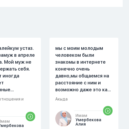
алейкум устаз.
мы с моим молодым
замуж в апреле
человеком были
а. Мой муж не
знакомы в интернете
ержать себя.
конечно очень
т иногда
давно,мы общаемся на
ет
расстояние с ним и
нные
возможно даже это как
. Он стал
то помешало,знаю о 17
отношения и
Акыда
 меня уже на
суре 32 аяте,и решила
есяце
прочитать два раза
Имам
ой жизни.
истихар намаз,первый
Умербекова
Имам
были разные."
раз я прочитала до
Алия
Умербекова