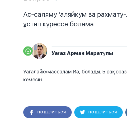
Ас-саляму ‘аляйкум ва рахмату-
ұстап күрессе болама
Уағаз Арман Маратұлы
Уағалайкумассалам Иә, болады. Бірақ ораза
кемесін.
ПОДЕЛИТЬСЯ
ПОДЕЛИТЬСЯ