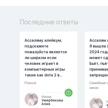
Последние ответы
Ассаляму алейкум,
Ассалам 
подскажите
Я вышла 
пожалуйста является
2024 год
ли ширком если
может сд
человек играет в
Бьёт, пьё
компьютерные игры
принима
такие как dota 2 в
запреще
которых присутствует
вещества
Разное
Семейные 
убийство, насилие,
избивать
никах
идолопоклонство,
первом м
Имам
такие надписи как
совместн
Умербекова
«богоподобие»,
Причины 
Алия