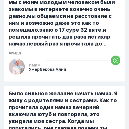
только ночью, иногда засыпаю одна.
мы с моим молодым человеком были
Мы пытались ему говорить что так
знакомы в интернете конечно очень
нельзя но он всё равно делает...
давно,мы общаемся на расстояние с
ним и возможно даже это как то
помешало,знаю о 17 суре 32 аяте,и
решила прочитать два раза истихар
намаз,первый раз я прочитала до
«Аср» намаза и сначала было
Акыда
тревожно,позже стало спокойно и в
голову начали лезть только хорошие
Имам
Умербекова Алия
мысли,во второй раз когда я решила в
очередной раз прочитать истихар дуа.
я читала его переводом на
русский,потому что боялась
Было сильное желание начать намаз. Я
ошибиться и то что намаз не
живу с родителями и сестрами. Как то
примется,совершила истихар во время
прочитала один намаз вечерний
тахаджуд...
включила ютуб и повторяла, это
увидала моя сестра. Когда мы
поругались, она сказала почему ты