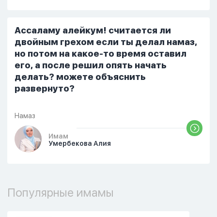
терпеть свою боль, повернулась
попыталась и уснуть) Но потом он
проснулся и спросил, что случилось. И
Ассаламу алейкум! считается ли
я рассказала о своих проблемах. Затем
двойным грехом если ты делал намаз,
я сказала ему:...
но потом на какое-то время оставил
его, а после решил опять начать
делать? можете объяснить
развернуто?
Намаз
Имам
Умербекова Алия
Популярные имамы