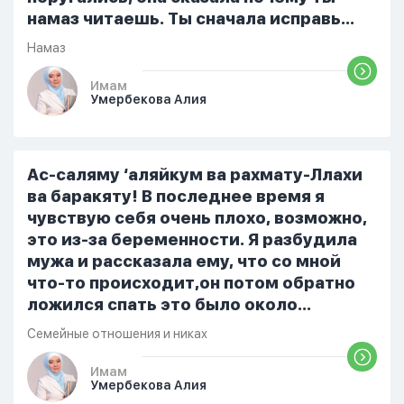
намаз читаешь. Ты сначала исправь
себя. После этого я не вставала на
Намаз
намаз и не видела жайнамаз. Я просто
уже так не могу читать, смотреть . Дуа
Имам
Умербекова Алия
я делаю скрытно если делаю дома. Я
не показываю теперь никому что я
верю. Потому что пойдут осуждения.
От родных же людей.
Ас-саляму ‘аляйкум ва рахмату-Ллахи
ва баракяту! В последнее время я
чувствую себя очень плохо, возможно,
это из-за беременности. Я разбудила
мужа и рассказала ему, что со мной
что-то происходит,он потом обратно
ложился спать это было около
одиннадцати вечера. Но я снова
Семейные отношения и никах
разбудила его, сказав, что мне плохо.
Он ответил: «Я живу с больными». Мне
Имам
Умербекова Алия
стало очень обидно, и я решила