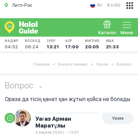
Литл-Рок
RU
$ (USD)
Каталог
Меню
ФАДЖР
ВОСХОД
ЗУХР
АСР
МАГРИБ
ИША
04:52
06:24
13:21
17:00
20:05
21:33
Главная
Вопрос имаму
Ураза
Вопрос
Вопрос
Ораза да тісің қанат қан жұтып қойса не болады
Уағаз Арман
Ураза
Маратұлы
2 апреля 2024 г. - 13:01