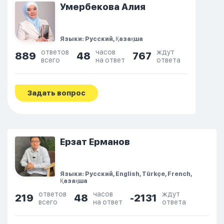
Умербекова Алия
Языки: Русский, Қазақша
ответов
часов
ждут
889
48
767
всего
на ответ
ответа
Задать вопрос
Ерзат Ерманов
Языки: Русский, English, Türkçe, French,
Қазақша
ответов
часов
ждут
219
48
-2131
всего
на ответ
ответа