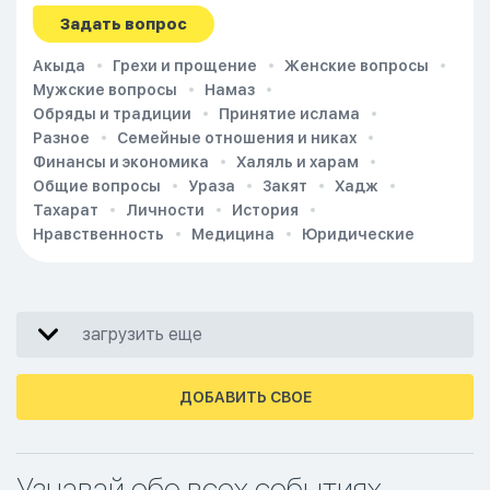
Задать вопрос
Акыда
Грехи и прощение
Женские вопросы
Мужские вопросы
Намаз
Обряды и традиции
Принятие ислама
Разное
Семейные отношения и никах
Финансы и экономика
Халяль и харам
Общие вопросы
Ураза
Закят
Хадж
Тахарат
Личности
История
Нравственность
Медицина
Юридические
загрузить еще
ДОБАВИТЬ СВОЕ
Узнавай обо всех событиях