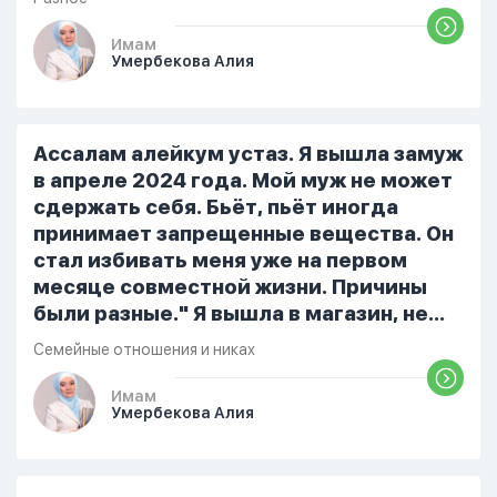
признает и соблюдает все столпы
Ислама и эта игра не мешает ему
Имам
Умербекова Алия
выполнять ему его обязанности по
религии, человек всем сердцем
признает что Всевышний Аллах
является Единым Богом и не
Ассалам алейкум устаз. Я вышла замуж
принимает слова и контекст игры в
в апреле 2024 года. Мой муж не может
серьез, относиться к игре только как к
сдержать себя. Бьёт, пьёт иногда
развлечению и...
принимает запрещенные вещества. Он
стал избивать меня уже на первом
месяце совместной жизни. Причины
были разные." Я вышла в магазин, не
помыла вовремя посуду, не
Семейные отношения и никах
приготовила во время еду, прошу
немного времени и любви" он никогда
Имам
Умербекова Алия
не свободен для меня. С 7 утра до 8
вечера на работе, после работы к
знакомым или друзьям. Вижу его