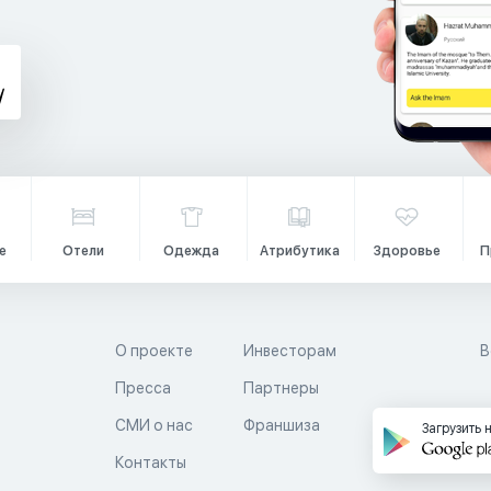
е
Отели
Одежда
Атрибутика
Здоровье
П
О проекте
Инвесторам
В
Пресса
Партнеры
й
СМИ о нас
Франшиза
Загрузить 
Контакты