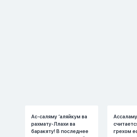
соблюдает все столпы
во время
Ислама и эта игра не
немного 
мешает ему выполнять
любви" о
ему его обязанности по
свободен
религии, человек всем
утра до 8
сердцем признает что
работе, 
Всевышний Аллах
знакомым
является Единым Богом
Вижу его
и не принимает слова и
иногда з
контекст игры в серьез,
Мы пытал
относиться к игре
говорить 
только как к
но он всё
развлечению и...
делает...
Ас-саляму ‘аляйкум ва
Ассаламу
рахмату-Ллахи ва
считаетс
баракяту! В последнее
грехом е