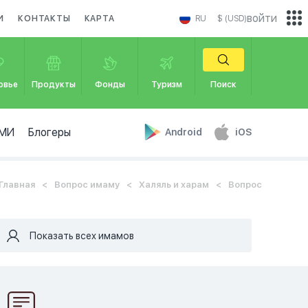
войти
И
КОНТАКТЫ
КАРТА
RU
$ (USD)
овье
Продукты
Фонды
Туризм
Поиск
МИ
Блогеры
Android
iOS
Главная
Вопрос имаму
Халяль и харам
Вопрос
Показать всех имамов