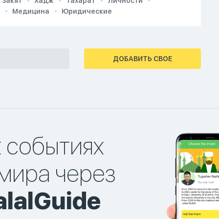
Закят
Хадж
Тахарат
Личности
Медицина
Юридические
ДОБАВИТЬ СВОЕ
х событиях
мира через
lalGuide