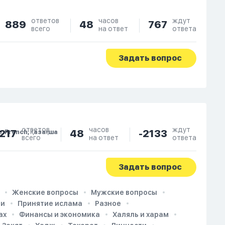
ответов
часов
ждут
889
48
767
всего
на ответ
ответа
Задать вопрос
ответов
часов
ждут
217
48
-2133
e, French, Қазақша
всего
на ответ
ответа
Задать вопрос
Женские вопросы
Мужские вопросы
ии
Принятие ислама
Разное
ах
Финансы и экономика
Халяль и харам