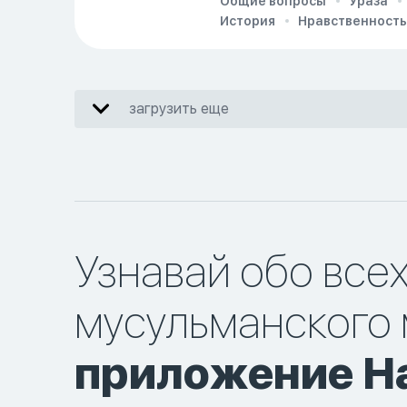
Общие вопросы
Ураза
История
Нравственность
загрузить еще
Узнавай обо все
мусульманского 
приложение Ha