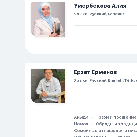
Но потом он проснулся
Умербекова Алия
и спросил, что
Языки: Русский, Қазақша
случилось. И я
рассказала о своих
проблемах. Затем я
сказала ему:...
Ерзат Ерманов
Языки: Русский, English, Türkç
Акыда
Грехи и прощение
Намаз
Обряды и традиц
Семейные отношения и ник