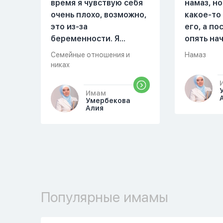
время я чувствую себя
намаз, но
очень плохо, возможно,
какое-то
это из-за
его, а п
беременности. Я
опять на
разбудила мужа и
можете о
Семейные отношения и
Намаз
рассказала ему, что со
разверну
никах
мной что-то
происходит,он потом
Имам
обратно ложился спать
Умербекова
Алия
это было около
одиннадцати вечера.
Но я снова разбудила
его, сказав, что мне
плохо. Он ответил: «Я
живу с больными». Мне
стало очень обидно, и я
Популярные имамы
решила терпеть свою
боль, повернулась
попыталась и уснуть)