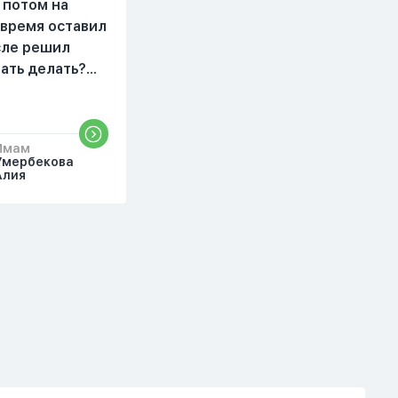
делаю дома. Я не
 потом на
показываю теперь
 время оставил
никому что я верю.
осле решил
Потому что пойдут
чать делать?
осуждения. От родных
бъяснить
же людей.
то?
Имам
Умербекова
Алия