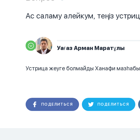
Ас саламу алейкум, теңіз устрица
Уағаз Арман Маратұлы
Устрица жеуге болмайды Ханафи мазһабы
ПОДЕЛИТЬСЯ
ПОДЕЛИТЬСЯ