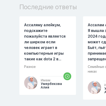
Последние ответы
Ассаляму алейкум,
Ассалам 
подскажите
Я вышла 
пожалуйста является
2024 год
ли ширком если
может сд
человек играет в
Бьёт, пьё
компьютерные игры
принима
такие как dota 2 в
запреще
которых присутствует
вещества
Разное
Семейные 
убийство, насилие,
избивать
никах
идолопоклонство,
первом м
Имам
такие надписи как
совместн
Умербекова
«богоподобие»,
Причины 
Алия
«превосходит богов»,
Я вышла в
но при этом человек
помыла 
полностью признает и
посуду, 