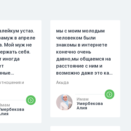
алейкум устаз.
мы с моим молодым
замуж в апреле
человеком были
а. Мой муж не
знакомы в интернете
ержать себя.
конечно очень
т иногда
давно,мы общаемся на
ет
расстояние с ним и
нные
возможно даже это как
. Он стал
то помешало,знаю о 17
отношения и
Акыда
 меня уже на
суре 32 аяте,и решила
есяце
прочитать два раза
Имам
ой жизни.
истихар намаз,первый
Умербекова
Имам
были разные."
раз я прочитала до
Алия
Умербекова
Алия
 магазин, не
«Аср» намаза и сначала
вовремя
было тревожно,позже
не приготовила
стало спокойно и в