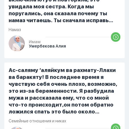
увидала моя сестра. Когда мы
поругались, она сказала почему ты
намаз читаешь. Ты сначала исправь
себя. После этого я не вставала на
Намаз
намаз и не видела жайнамаз. Я просто
уже так не могу читать, смотреть . Дуа
Имам
Умербекова Алия
я делаю скрытно если делаю дома. Я
не показываю теперь никому что я
верю. Потому что пойдут осуждения.
От родных же людей.
Ас-саляму ‘аляйкум ва рахмату-Ллахи
ва баракяту! В последнее время я
чувствую себя очень плохо, возможно,
это из-за беременности. Я разбудила
мужа и рассказала ему, что со мной
что-то происходит,он потом обратно
ложился спать это было около
одиннадцати вечера. Но я снова
Семейные отношения и никах
разбудила его, сказав, что мне плохо.