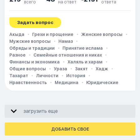
всего
на ответ
ответа
Задать вопрос
Акыда
Грехи и прощение
Женские вопросы
Мужские вопросы
Намаз
Обряды и традиции
Принятие ислама
Разное
Семейные отношения и никах
Финансы и экономика
Халяль и харам
Общие вопросы
Ураза
Закят
Хадж
Тахарат
Личности
История
Нравственность
Медицина
Юридические
загрузить еще
ДОБАВИТЬ СВОЕ