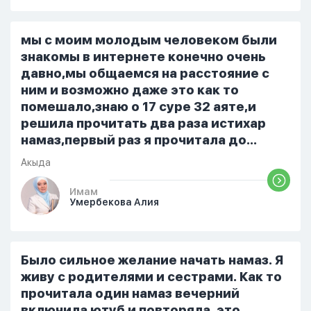
вечера на работе, после работы к
знакомым или друзьям. Вижу его
только ночью, иногда засыпаю одна.
мы с моим молодым человеком были
Мы пытались ему говорить что так
знакомы в интернете конечно очень
нельзя но он всё равно делает...
давно,мы общаемся на расстояние с
ним и возможно даже это как то
помешало,знаю о 17 суре 32 аяте,и
решила прочитать два раза истихар
намаз,первый раз я прочитала до
«Аср» намаза и сначала было
Акыда
тревожно,позже стало спокойно и в
голову начали лезть только хорошие
Имам
Умербекова Алия
мысли,во второй раз когда я решила в
очередной раз прочитать истихар дуа.
я читала его переводом на
русский,потому что боялась
Было сильное желание начать намаз. Я
ошибиться и то что намаз не
живу с родителями и сестрами. Как то
примется,совершила истихар во время
прочитала один намаз вечерний
тахаджуд...
включила ютуб и повторяла, это