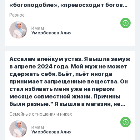
«богоподобие», «превосходит богов»,
но при этом человек полностью
Разное
признает и соблюдает все столпы
Ислама и эта игра не мешает ему
Имам
Умербекова Алия
выполнять ему его обязанности по
религии, человек всем сердцем
признает что Всевышний Аллах
является Единым Богом и не
Ассалам алейкум устаз. Я вышла замуж
принимает слова и контекст игры в
в апреле 2024 года. Мой муж не может
серьез, относиться к игре только как к
сдержать себя. Бьёт, пьёт иногда
развлечению и...
принимает запрещенные вещества. Он
стал избивать меня уже на первом
месяце совместной жизни. Причины
были разные." Я вышла в магазин, не
помыла вовремя посуду, не
Семейные отношения и никах
приготовила во время еду, прошу
немного времени и любви" он никогда
Имам
Умербекова Алия
не свободен для меня. С 7 утра до 8