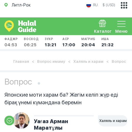
Литл-Рок
RU
$ (USD)
Каталог
Меню
ФАДЖР
ВОСХОД
ЗУХР
АСР
МАГРИБ
ИША
04:53
06:25
13:21
17:00
20:04
21:32
Главная
Вопрос имаму
Халяль и харам
Вопрос
Вопрос
Японские моти харам ба? Жегім келіп жүр еді
бірақ үнемі күмәндана беремін
Уағаз Арман
Халяль и харам
Маратұлы