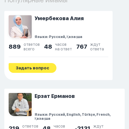
Умербекова Алия
Языки: Русский, Қазақша
ответов
часов
ждут
889
48
767
всего
на ответ
ответа
Задать вопрос
Ерзат Ерманов
Языки: Русский, English, Türkçe, French,
Қазақша
ответов
часов
ждут
219
48
-2131