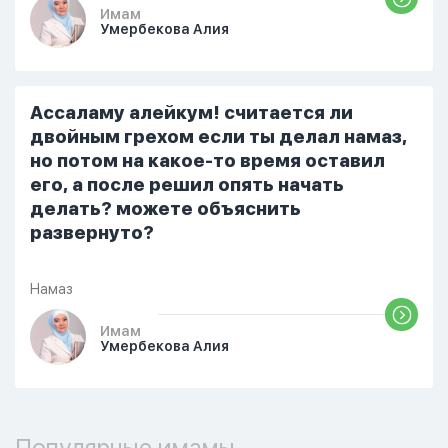
Он ответил: «Я живу с больными». Мне
Имам
Умербекова Алия
стало очень обидно, и я решила
терпеть свою боль, повернулась
попыталась и уснуть) Но потом он
проснулся и спросил, что случилось. И
Ассаламу алейкум! считается ли
я рассказала о своих проблемах. Затем
двойным грехом если ты делал намаз,
я сказала ему:...
но потом на какое-то время оставил
его, а после решил опять начать
делать? можете объяснить
развернуто?
Намаз
Имам
Умербекова Алия
Популярные имамы