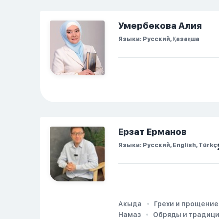
попыталась и уснуть)
Но потом он проснулся
Умербекова Алия
и спросил, что
Языки: Русский, Қазақша
случилось. И я
рассказала о своих
проблемах. Затем я
сказала ему:...
Ерзат Ерманов
Языки: Русский, English, Türkç
Акыда
Грехи и прощение
Намаз
Обряды и традиц