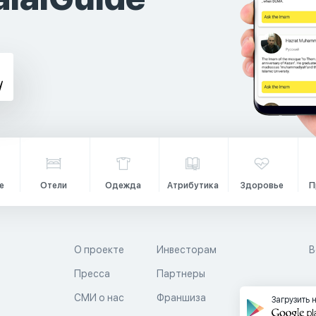
е
Отели
Одежда
Атрибутика
Здоровье
П
О проекте
Инвесторам
В
Пресса
Партнеры
й
СМИ о нас
Франшиза
Загрузить 