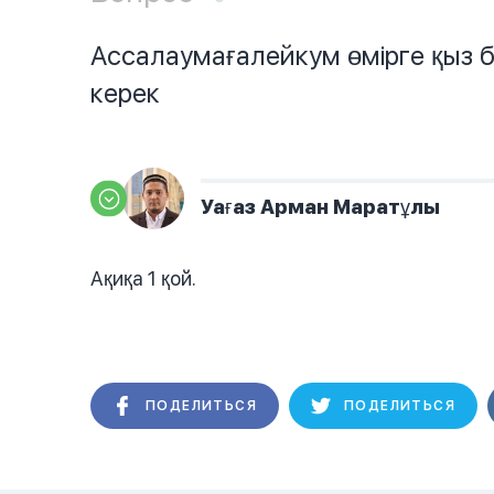
Ассалаумағалейкум өмірге қыз 
керек
Уағаз Арман Маратұлы
Ақиқа 1 қой.
ПОДЕЛИТЬСЯ
ПОДЕЛИТЬСЯ