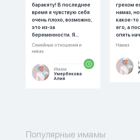
баракяту! В последнее
грехом е
время я чувствую себя
намаз, но
очень плохо, возможно,
какое-то
это из-за
его, а п
беременности. Я
опять на
разбудила мужа и
можете о
Семейные отношения и
Намаз
рассказала ему, что со
разверну
никах
мной что-то
происходит,он потом
Имам
обратно ложился спать
Умербекова
Алия
это было около
одиннадцати вечера.
Но я снова разбудила
его, сказав, что мне
плохо. Он ответил: «Я
живу с больными». Мне
стало очень обидно, и я
Популярные имамы
решила терпеть свою
боль, повернулась