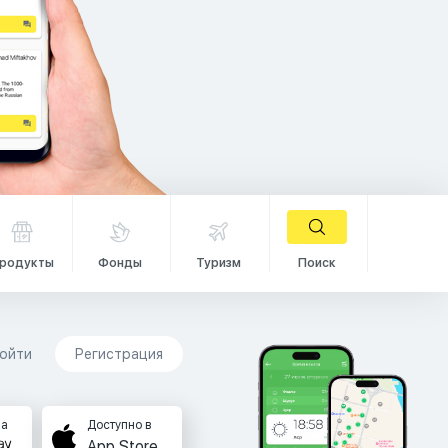
родукты
Фонды
Туризм
Поиск
ойти
Регистрация
на
Доступно в
App Store