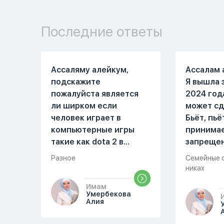
Последние ответы
Ассаляму алейкум,
Ассалам 
подскажите
Я вышла 
пожалуйста является
2024 год
ли ширком если
может сд
человек играет в
Бьёт, пьё
компьютерные игры
принима
такие как dota 2 в
запреще
которых присутствует
вещества
Разное
Семейные 
убийство, насилие,
избивать
никах
идолопоклонство,
первом м
Имам
такие надписи как
совместн
Умербекова
«богоподобие»,
Причины 
Алия
«превосходит богов»,
Я вышла в