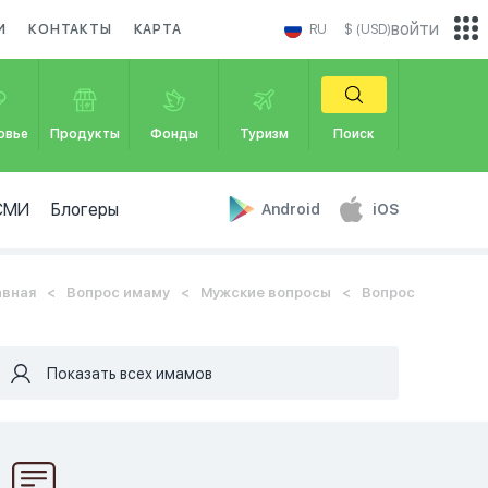
войти
И
КОНТАКТЫ
КАРТА
RU
$ (USD)
овье
Продукты
Фонды
Туризм
Поиск
СМИ
Блогеры
Android
iOS
авная
Вопрос имаму
Мужские вопросы
Вопрос
Показать всех имамов