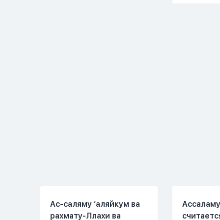
но при этом человек
помыла 
полностью признает и
посуду, 
соблюдает все столпы
во время
Ислама и эта игра не
немного 
мешает ему выполнять
любви" о
ему его обязанности по
свободен
религии, человек всем
утра до 8
сердцем признает что
работе, 
Всевышний Аллах
знакомым
является Единым Богом
Вижу его
и не принимает слова и
иногда з
контекст игры в серьез,
Мы пытал
относиться к игре
говорить 
только как к
но он всё
развлечению и...
делает...
Ас-саляму ‘аляйкум ва
Ассаламу
рахмату-Ллахи ва
считаетс