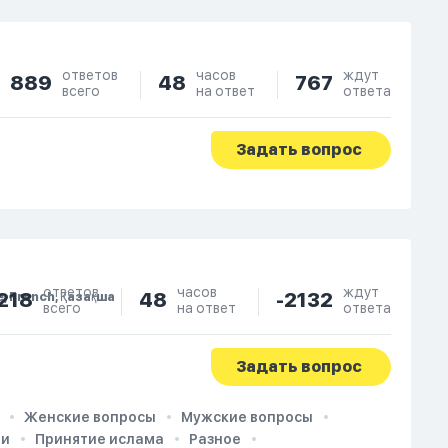
ответов
часов
ждут
889
48
767
всего
на ответ
ответа
Задать вопрос
ответов
часов
ждут
218
48
-2132
e, French, Қазақша
всего
на ответ
ответа
Задать вопрос
Женские вопросы
Мужские вопросы
ии
Принятие ислама
Разное