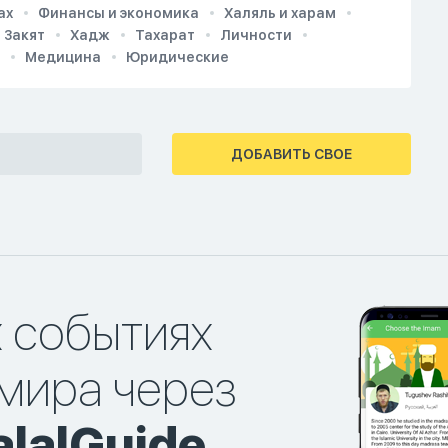
ах
Финансы и экономика
Халяль и харам
Закят
Хадж
Тахарат
Личности
Медицина
Юридические
ДОБАВИТЬ СВОЕ
х событиях
мира через
lalGuide