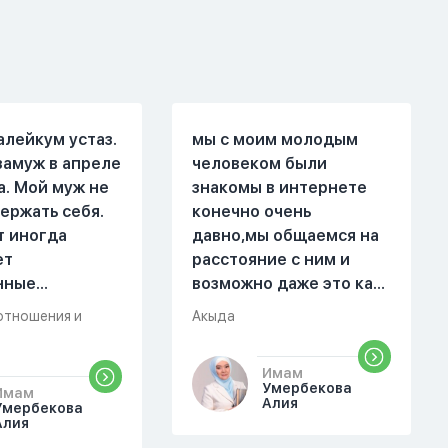
алейкум устаз.
мы с моим молодым
замуж в апреле
человеком были
а. Мой муж не
знакомы в интернете
ержать себя.
конечно очень
т иногда
давно,мы общаемся на
ет
расстояние с ним и
нные
возможно даже это как
. Он стал
то помешало,знаю о 17
отношения и
Акыда
 меня уже на
суре 32 аяте,и решила
есяце
прочитать два раза
Имам
ой жизни.
истихар намаз,первый
Умербекова
Имам
были разные."
раз я прочитала до
Алия
Умербекова
Алия
 магазин, не
«Аср» намаза и сначала