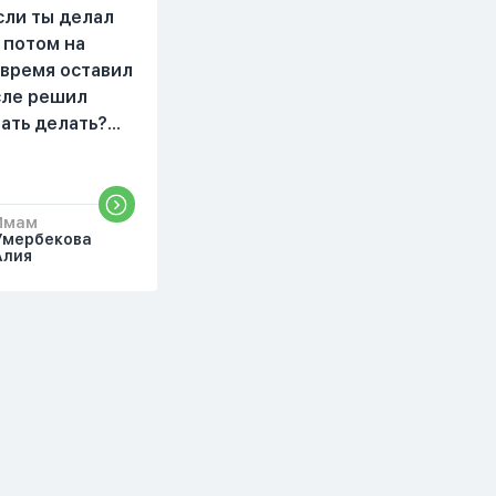
делаю скрытно если
сли ты делал
делаю дома. Я не
 потом на
показываю теперь
 время оставил
никому что я верю.
осле решил
Потому что пойдут
чать делать?
осуждения. От родных
бъяснить
же людей.
то?
Имам
Умербекова
Алия