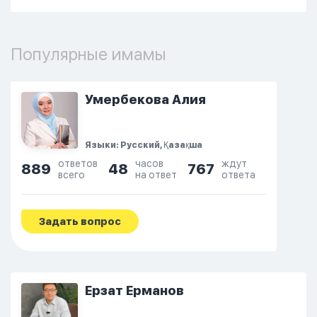
Популярные имамы
Умербекова Алия
Языки: Русский, Қазақша
ответов
часов
ждут
889
48
767
всего
на ответ
ответа
Задать вопрос
Ерзат Ерманов