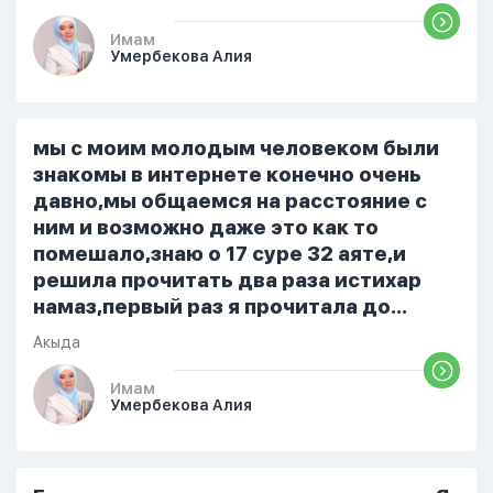
приготовила во время еду, прошу
немного времени и любви" он никогда
Имам
Умербекова Алия
не свободен для меня. С 7 утра до 8
вечера на работе, после работы к
знакомым или друзьям. Вижу его
только ночью, иногда засыпаю одна.
мы с моим молодым человеком были
Мы пытались ему говорить что так
знакомы в интернете конечно очень
нельзя но он всё равно делает...
давно,мы общаемся на расстояние с
ним и возможно даже это как то
помешало,знаю о 17 суре 32 аяте,и
решила прочитать два раза истихар
намаз,первый раз я прочитала до
«Аср» намаза и сначала было
Акыда
тревожно,позже стало спокойно и в
голову начали лезть только хорошие
Имам
Умербекова Алия
мысли,во второй раз когда я решила в
очередной раз прочитать истихар дуа.
я читала его переводом на
русский,потому что боялась