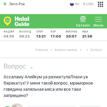
Литл-Рок
RU
$ (USD)
Каталог
Меню
ФАДЖР
ВОСХОД
ЗУХР
АСР
МАГРИБ
ИША
04:50
06:23
13:21
17:00
20:07
21:36
Главная
Вопрос имаму
Вопрос
Вопрос
Ассаламу Алейкум уа рахматулиЛлахи уа
баракатух! У меня такой вопрос, мраморное
говядина халяльная мяса или все таки
запрещено?