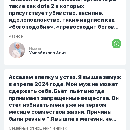
такие как dota 2 в которых
присутствует убийство, насилие,
идолопоклонство, такие надписи как
«богоподобие», «превосходит богов»,
но при этом человек полностью
Разное
признает и соблюдает все столпы
Ислама и эта игра не мешает ему
Имам
Умербекова Алия
выполнять ему его обязанности по
религии, человек всем сердцем
признает что Всевышний Аллах
является Единым Богом и не
Ассалам алейкум устаз. Я вышла замуж
принимает слова и контекст игры в
в апреле 2024 года. Мой муж не может
серьез, относиться к игре только как к
сдержать себя. Бьёт, пьёт иногда
развлечению и...
принимает запрещенные вещества. Он
стал избивать меня уже на первом
месяце совместной жизни. Причины
были разные." Я вышла в магазин, не
помыла вовремя посуду, не
Семейные отношения и никах