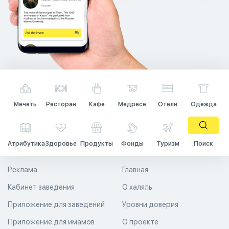
Мечеть
Ресторан
Кафе
Медресе
Отели
Одежда
Атрибутика
Здоровье
Продукты
Фонды
Туризм
Поиск
Реклама
Главная
Кабинет заведения
О халяль
Приложение для заведений
Уровни доверия
Приложение для имамов
О проекте