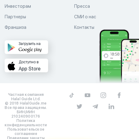
Инвесторам
Пресса
Партнеры
СМИ о нас
Франшиза
Контакты
Загрузить на
Доступно в
App Store
Частная компания
Halal Guide Ltd.
© 2018 HalalGuide.me
Все права защищены.
БИН/ИИН
210240900176
Политика
конфиденциальности
Пользовательское
соглашение
Правилами защиты