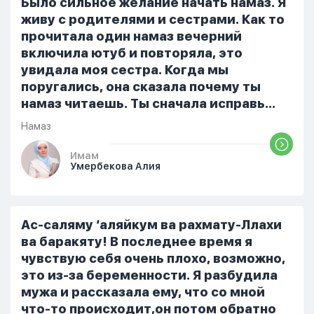
Было сильное желание начать намаз. Я
ошибиться и то что намаз не
живу с родителями и сестрами. Как то
примется,совершила истихар во время
прочитала один намаз вечерний
тахаджуд...
включила ютуб и повторяла, это
увидала моя сестра. Когда мы
поругались, она сказала почему ты
намаз читаешь. Ты сначала исправь
себя. После этого я не вставала на
Намаз
намаз и не видела жайнамаз. Я просто
уже так не могу читать, смотреть . Дуа
Имам
Умербекова Алия
я делаю скрытно если делаю дома. Я
не показываю теперь никому что я
верю. Потому что пойдут осуждения.
От родных же людей.
Ас-саляму ‘аляйкум ва рахмату-Ллахи
ва баракяту! В последнее время я
чувствую себя очень плохо, возможно,
это из-за беременности. Я разбудила
мужа и рассказала ему, что со мной
что-то происходит,он потом обратно