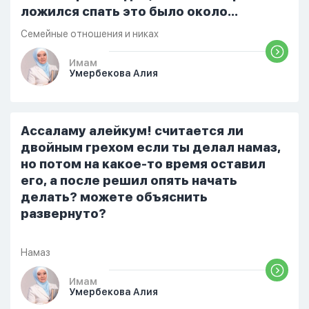
ложился спать это было около
одиннадцати вечера. Но я снова
Семейные отношения и никах
разбудила его, сказав, что мне плохо.
Он ответил: «Я живу с больными». Мне
Имам
Умербекова Алия
стало очень обидно, и я решила
терпеть свою боль, повернулась
попыталась и уснуть) Но потом он
проснулся и спросил, что случилось. И
Ассаламу алейкум! считается ли
я рассказала о своих проблемах. Затем
двойным грехом если ты делал намаз,
я сказала ему:...
но потом на какое-то время оставил
его, а после решил опять начать
делать? можете объяснить
развернуто?
Намаз
Имам
Умербекова Алия