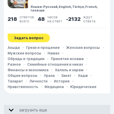
Языки: Русский, English, Türkçe, French,
Қазақша
ответов
часов
ждут
218
48
-2132
всего
на ответ
ответа
Задать вопрос
Акыда
Грехи и прощение
Женские вопросы
Мужские вопросы
Намаз
Обряды и традиции
Принятие ислама
Разное
Семейные отношения и никах
Финансы и экономика
Халяль и харам
Общие вопросы
Ураза
Закят
Хадж
Тахарат
Личности
История
Нравственность
Медицина
Юридические
загрузить еще