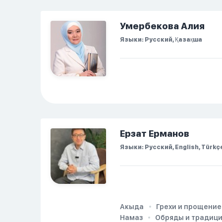
попыталась и уснуть)
Но потом он проснулся
Умербекова Алия
и спросил, что
Языки: Русский, Қазақша
случилось. И я
рассказала о своих
проблемах. Затем я
сказала ему:...
Ерзат Ерманов
Языки: Русский, English, Türkç
Акыда
Грехи и прощение
Намаз
Обряды и традиц