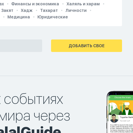
ах
Финансы и экономика
Халяль и харам
Закят
Хадж
Тахарат
Личности
Медицина
Юридические
ДОБАВИТЬ СВОЕ
х событиях
мира через
lalGuide