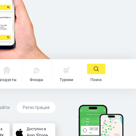
родукты
Фонды
Туризм
Поиск
ойти
Регистрация
на
Доступно в
App Store