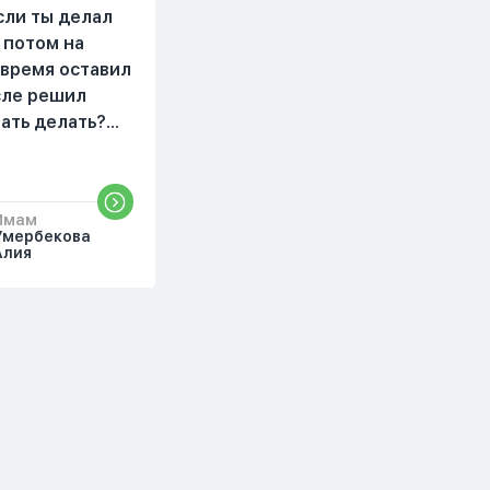
делаю скрытно если
сли ты делал
делаю дома. Я не
 потом на
показываю теперь
 время оставил
никому что я верю.
осле решил
Потому что пойдут
чать делать?
осуждения. От родных
бъяснить
же людей.
то?
Имам
Умербекова
Алия