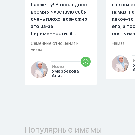
баракяту! В последнее
грехом е
время я чувствую себя
намаз, но
очень плохо, возможно,
какое-то
это из-за
его, а п
беременности. Я
опять на
разбудила мужа и
можете о
Семейные отношения и
Намаз
рассказала ему, что со
разверну
никах
мной что-то
происходит,он потом
Имам
обратно ложился спать
Умербекова
Алия
это было около
одиннадцати вечера.
Но я снова разбудила
его, сказав, что мне
плохо. Он ответил: «Я
живу с больными». Мне
стало очень обидно, и я
Популярные имамы
решила терпеть свою
боль, повернулась