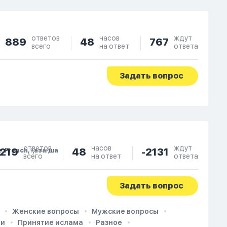
ответов
часов
ждут
889
48
767
всего
на ответ
ответа
Задать вопрос
ответов
часов
ждут
219
48
-2131
e, French, Қазақша
всего
на ответ
ответа
Задать вопрос
Женские вопросы
Мужские вопросы
ии
Принятие ислама
Разное