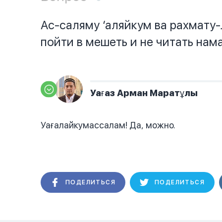
Ас-саляму ‘аляйкум ва рахмату
пойти в мешеть и не читать нам
Уағаз Арман Маратұлы
Уағалайкумассалам! Да, можно.
ПОДЕЛИТЬСЯ
ПОДЕЛИТЬСЯ