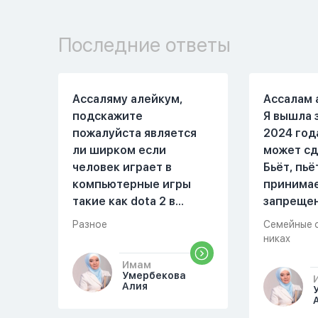
Последние ответы
Ассаляму алейкум,
Ассалам 
подскажите
Я вышла 
пожалуйста является
2024 год
ли ширком если
может сд
человек играет в
Бьёт, пьё
компьютерные игры
принима
такие как dota 2 в
запреще
которых присутствует
вещества
Разное
Семейные 
убийство, насилие,
избивать
никах
идолопоклонство,
первом м
Имам
такие надписи как
совместн
Умербекова
«богоподобие»,
Причины 
Алия
«превосходит богов»,
Я вышла в