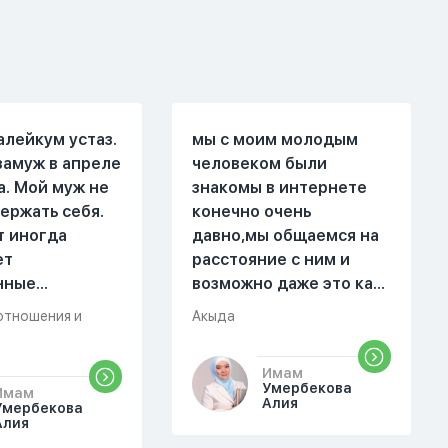
алейкум устаз.
мы с моим молодым
замуж в апреле
человеком были
а. Мой муж не
знакомы в интернете
ержать себя.
конечно очень
т иногда
давно,мы общаемся на
ет
расстояние с ним и
нные
возможно даже это как
. Он стал
то помешало,знаю о 17
отношения и
Акыда
 меня уже на
суре 32 аяте,и решила
есяце
прочитать два раза
Имам
ой жизни.
истихар намаз,первый
Умербекова
Имам
были разные."
раз я прочитала до
Алия
Умербекова
Алия
 магазин, не
«Аср» намаза и сначала