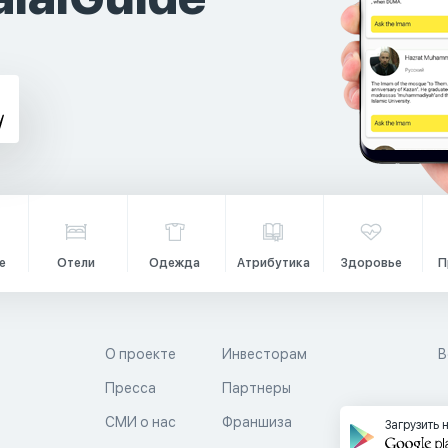
е
Отели
Одежда
Атрибутика
Здоровье
П
О проекте
Инвесторам
В
Пресса
Партнеры
й
СМИ о нас
Франшиза
Загрузить 