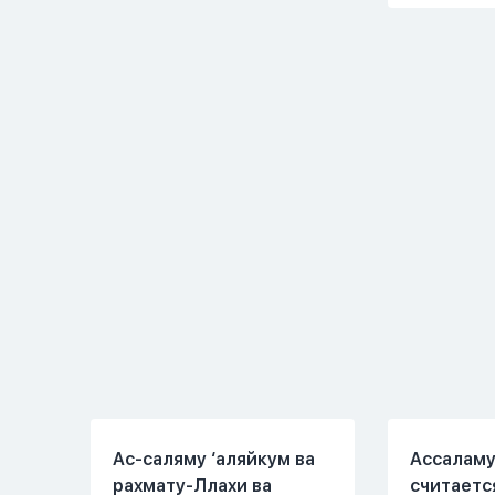
но при этом человек
помыла 
полностью признает и
посуду, 
соблюдает все столпы
во время
Ислама и эта игра не
немного 
мешает ему выполнять
любви" о
ему его обязанности по
свободен
религии, человек всем
утра до 8
сердцем признает что
работе, 
Всевышний Аллах
знакомым
является Единым Богом
Вижу его
и не принимает слова и
иногда з
контекст игры в серьез,
Мы пытал
относиться к игре
говорить 
только как к
но он всё
развлечению и...
делает...
Ас-саляму ‘аляйкум ва
Ассаламу
рахмату-Ллахи ва
считаетс