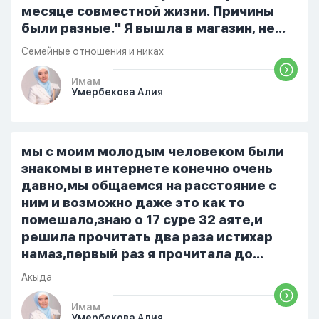
месяце совместной жизни. Причины
были разные." Я вышла в магазин, не
помыла вовремя посуду, не
Семейные отношения и никах
приготовила во время еду, прошу
немного времени и любви" он никогда
Имам
Умербекова Алия
не свободен для меня. С 7 утра до 8
вечера на работе, после работы к
знакомым или друзьям. Вижу его
только ночью, иногда засыпаю одна.
мы с моим молодым человеком были
Мы пытались ему говорить что так
знакомы в интернете конечно очень
нельзя но он всё равно делает...
давно,мы общаемся на расстояние с
ним и возможно даже это как то
помешало,знаю о 17 суре 32 аяте,и
решила прочитать два раза истихар
намаз,первый раз я прочитала до
«Аср» намаза и сначала было
Акыда
тревожно,позже стало спокойно и в
голову начали лезть только хорошие
Имам
Умербекова Алия