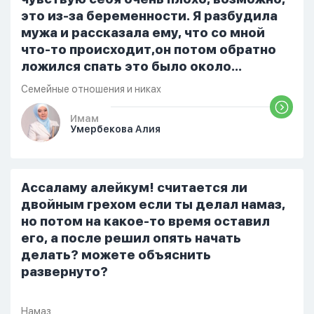
это из-за беременности. Я разбудила
мужа и рассказала ему, что со мной
что-то происходит,он потом обратно
ложился спать это было около
одиннадцати вечера. Но я снова
Семейные отношения и никах
разбудила его, сказав, что мне плохо.
Он ответил: «Я живу с больными». Мне
Имам
Умербекова Алия
стало очень обидно, и я решила
терпеть свою боль, повернулась
попыталась и уснуть) Но потом он
проснулся и спросил, что случилось. И
Ассаламу алейкум! считается ли
я рассказала о своих проблемах. Затем
двойным грехом если ты делал намаз,
я сказала ему:...
но потом на какое-то время оставил
его, а после решил опять начать
делать? можете объяснить
развернуто?
Намаз