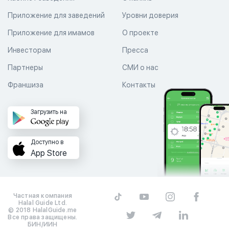
Приложение для заведений
Уровни доверия
Приложение для имамов
О проекте
Инвесторам
Пресса
Партнеры
СМИ о нас
Франшиза
Контакты
Загрузить на
Доступно в
App Store
Частная компания
Halal Guide Ltd.
© 2018 HalalGuide.me
Все права защищены.
БИН/ИИН