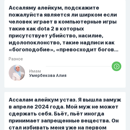
Ассаляму алейкум, подскажите
пожалуйста является ли ширком если
человек играет в компьютерные игры
такие как dota 2 в которых
присутствует убийство, насилие,
идолопоклонство, такие надписи как
«богоподобие», «превосходит богов»,
но при этом человек полностью
Разное
признает и соблюдает все столпы
Ислама и эта игра не мешает ему
Имам
Умербекова Алия
выполнять ему его обязанности по
религии, человек всем сердцем
признает что Всевышний Аллах
является Единым Богом и не
Ассалам алейкум устаз. Я вышла замуж
принимает слова и контекст игры в
в апреле 2024 года. Мой муж не может
серьез, относиться к игре только как к
сдержать себя. Бьёт, пьёт иногда
развлечению и...
принимает запрещенные вещества. Он
стал избивать меня уже на первом