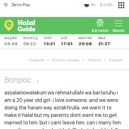
Литл-Рок
RU
$ (USD)
Каталог
Меню
ФАДЖР
ВОСХОД
ЗУХР
АСР
МАГРИБ
ИША
04:49
06:22
13:21
17:01
20:08
21:37
Главная
Вопрос имаму
Разное
Вопрос
Вопрос
assalamowalekum wa rehmatullahi wa bartatuhu i
am a 20 year old girl. i love someone. and we were
doing the haram way astakfirulla. we want it to
make it halal but my parents dont want me to get
married to him. but i cant leave him. can i marry him