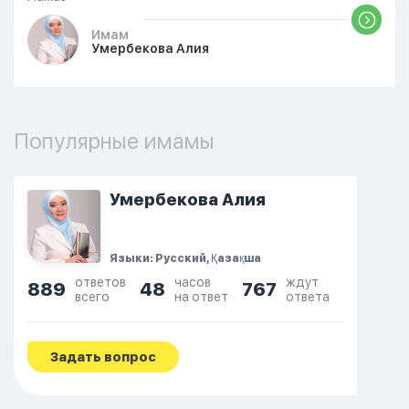
Имам
Умербекова Алия
Популярные имамы
Умербекова Алия
Языки: Русский, Қазақша
ответов
часов
ждут
889
48
767
всего
на ответ
ответа
Задать вопрос