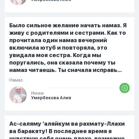
мысли,во второй раз когда я решила в
очередной раз прочитать истихар дуа.
я читала его переводом на
русский,потому что боялась
Было сильное желание начать намаз. Я
ошибиться и то что намаз не
живу с родителями и сестрами. Как то
примется,совершила истихар во время
прочитала один намаз вечерний
тахаджуд...
включила ютуб и повторяла, это
увидала моя сестра. Когда мы
поругались, она сказала почему ты
намаз читаешь. Ты сначала исправь
себя. После этого я не вставала на
Намаз
намаз и не видела жайнамаз. Я просто
уже так не могу читать, смотреть . Дуа
Имам
Умербекова Алия
я делаю скрытно если делаю дома. Я
не показываю теперь никому что я
верю. Потому что пойдут осуждения.
От родных же людей.
Ас-саляму ‘аляйкум ва рахмату-Ллахи
ва баракяту! В последнее время я
чувствую себя очень плохо, возможно,