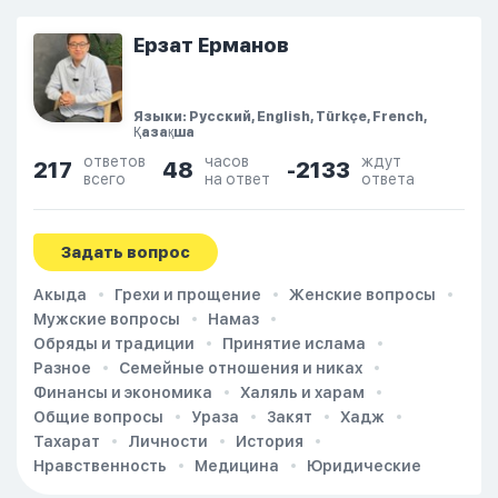
Ерзат Ерманов
Языки: Русский, English, Türkçe, French,
Қазақша
ответов
часов
ждут
217
48
-2133
всего
на ответ
ответа
Задать вопрос
Акыда
Грехи и прощение
Женские вопросы
Мужские вопросы
Намаз
Обряды и традиции
Принятие ислама
Разное
Семейные отношения и никах
Финансы и экономика
Халяль и харам
Общие вопросы
Ураза
Закят
Хадж
Тахарат
Личности
История
Нравственность
Медицина
Юридические