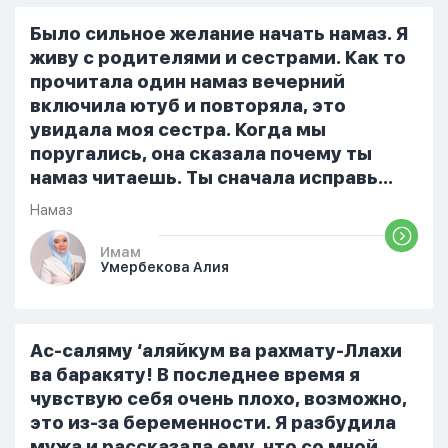
я читала его переводом на
русский,потому что боялась
Было сильное желание начать намаз. Я
ошибиться и то что намаз не
живу с родителями и сестрами. Как то
примется,совершила истихар во время
прочитала один намаз вечерний
тахаджуд...
включила ютуб и повторяла, это
увидала моя сестра. Когда мы
поругались, она сказала почему ты
намаз читаешь. Ты сначала исправь
себя. После этого я не вставала на
Намаз
намаз и не видела жайнамаз. Я просто
уже так не могу читать, смотреть . Дуа
Имам
Умербекова Алия
я делаю скрытно если делаю дома. Я
не показываю теперь никому что я
верю. Потому что пойдут осуждения.
От родных же людей.
Ас-саляму ‘аляйкум ва рахмату-Ллахи
ва баракяту! В последнее время я
чувствую себя очень плохо, возможно,
это из-за беременности. Я разбудила
мужа и рассказала ему, что со мной