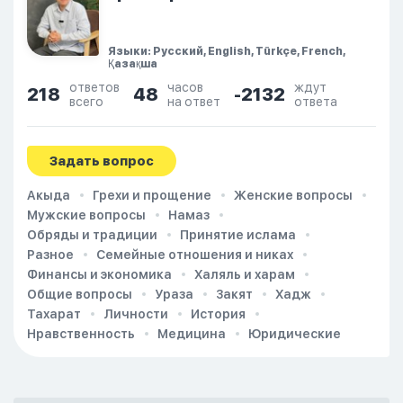
Языки: Русский, English, Türkçe, French,
Қазақша
ответов
часов
ждут
218
48
-2132
всего
на ответ
ответа
Задать вопрос
Акыда
Грехи и прощение
Женские вопросы
Мужские вопросы
Намаз
Обряды и традиции
Принятие ислама
Разное
Семейные отношения и никах
Финансы и экономика
Халяль и харам
Общие вопросы
Ураза
Закят
Хадж
Тахарат
Личности
История
Нравственность
Медицина
Юридические