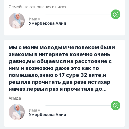
помыла вовремя посуду, не
Семейные отношения и никах
приготовила во время еду, прошу
немного времени и любви" он никогда
Имам
Умербекова Алия
не свободен для меня. С 7 утра до 8
вечера на работе, после работы к
знакомым или друзьям. Вижу его
только ночью, иногда засыпаю одна.
мы с моим молодым человеком были
Мы пытались ему говорить что так
знакомы в интернете конечно очень
нельзя но он всё равно делает...
давно,мы общаемся на расстояние с
ним и возможно даже это как то
помешало,знаю о 17 суре 32 аяте,и
решила прочитать два раза истихар
намаз,первый раз я прочитала до
«Аср» намаза и сначала было
Акыда
тревожно,позже стало спокойно и в
голову начали лезть только хорошие
Имам
Умербекова Алия
мысли,во второй раз когда я решила в
очередной раз прочитать истихар дуа.