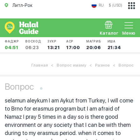
Литл-Рок
RU
$ (USD)
Каталог
Меню
ФАДЖР
ВОСХОД
ЗУХР
АСР
МАГРИБ
ИША
04:51
06:23
13:21
17:00
20:06
21:34
Главная
Вопрос имаму
Разное
Вопрос
Вопрос
selamun aleykum I am Aykut from Turkey, I will come
to Brno for erasmus program but I am afraid of
Namaz I pray 5 times in a day so is there good
environment or any society that I can be with them
during to my erasmus period. when it comes to