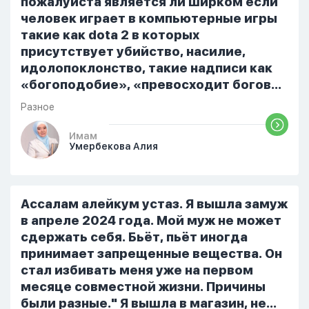
пожалуйста является ли ширком если
человек играет в компьютерные игры
такие как dota 2 в которых
присутствует убийство, насилие,
идолопоклонство, такие надписи как
«богоподобие», «превосходит богов»,
но при этом человек полностью
Разное
признает и соблюдает все столпы
Ислама и эта игра не мешает ему
Имам
Умербекова Алия
выполнять ему его обязанности по
религии, человек всем сердцем
признает что Всевышний Аллах
является Единым Богом и не
Ассалам алейкум устаз. Я вышла замуж
принимает слова и контекст игры в
в апреле 2024 года. Мой муж не может
серьез, относиться к игре только как к
сдержать себя. Бьёт, пьёт иногда
развлечению и...
принимает запрещенные вещества. Он
стал избивать меня уже на первом
месяце совместной жизни. Причины
были разные." Я вышла в магазин, не