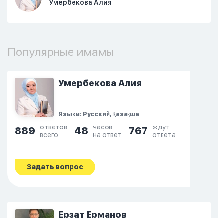
Умербекова Алия
Популярные имамы
Умербекова Алия
Языки: Русский, Қазақша
ответов
часов
ждут
889
48
767
всего
на ответ
ответа
Задать вопрос
Ерзат Ерманов