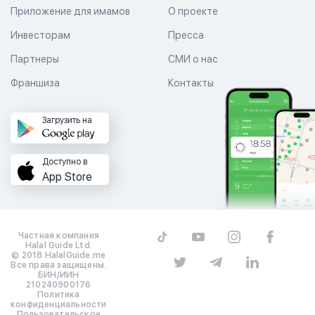
Приложение для имамов
О проекте
Инвесторам
Пресса
Партнеры
СМИ о нас
Франшиза
Контакты
Загрузить на
Доступно в
App Store
Частная компания
Halal Guide Ltd.
© 2018 HalalGuide.me
Все права защищены.
БИН/ИИН
210240900176
Политика
конфиденциальности
Пользовательское