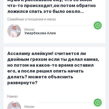
что-то происходит,он потом обратно
ложился спать это было около
одиннадцати вечера. Но я снова
Семейные отношения и никах
разбудила его, сказав, что мне плохо.
Он ответил: «Я живу с больными». Мне
Имам
Умербекова Алия
стало очень обидно, и я решила
терпеть свою боль, повернулась
попыталась и уснуть) Но потом он
проснулся и спросил, что случилось. И
Ассаламу алейкум! считается ли
я рассказала о своих проблемах. Затем
двойным грехом если ты делал намаз,
я сказала ему:...
но потом на какое-то время оставил
его, а после решил опять начать
делать? можете объяснить
развернуто?
Намаз
Имам