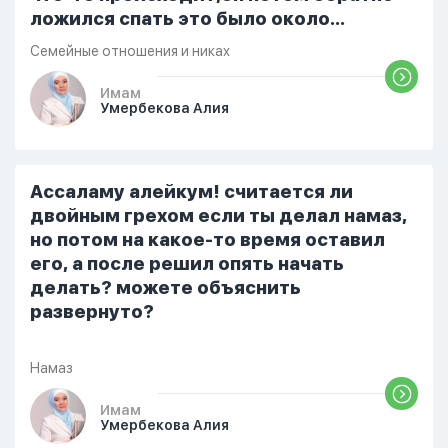
ложился спать это было около
одиннадцати вечера. Но я снова
Семейные отношения и никах
разбудила его, сказав, что мне плохо.
Он ответил: «Я живу с больными». Мне
Имам
Умербекова Алия
стало очень обидно, и я решила
терпеть свою боль, повернулась
попыталась и уснуть) Но потом он
проснулся и спросил, что случилось. И
Ассаламу алейкум! считается ли
я рассказала о своих проблемах. Затем
двойным грехом если ты делал намаз,
я сказала ему:...
но потом на какое-то время оставил
его, а после решил опять начать
делать? можете объяснить
развернуто?
Намаз
Имам
Умербекова Алия