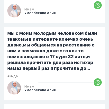
приготовила во время еду, прошу
немного времени и любви" он никогда
Имам
Умербекова Алия
не свободен для меня. С 7 утра до 8
вечера на работе, после работы к
знакомым или друзьям. Вижу его
только ночью, иногда засыпаю одна.
мы с моим молодым человеком были
Мы пытались ему говорить что так
знакомы в интернете конечно очень
нельзя но он всё равно делает...
давно,мы общаемся на расстояние с
ним и возможно даже это как то
помешало,знаю о 17 суре 32 аяте,и
решила прочитать два раза истихар
намаз,первый раз я прочитала до
«Аср» намаза и сначала было
Акыда
тревожно,позже стало спокойно и в
голову начали лезть только хорошие
Имам
Умербекова Алия
мысли,во второй раз когда я решила в
очередной раз прочитать истихар дуа.
я читала его переводом на