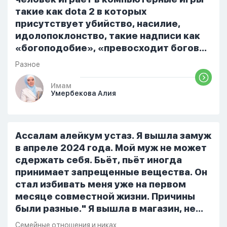
такие как dota 2 в которых
присутствует убийство, насилие,
идолопоклонство, такие надписи как
«богоподобие», «превосходит богов»,
но при этом человек полностью
Разное
признает и соблюдает все столпы
Ислама и эта игра не мешает ему
Имам
Умербекова Алия
выполнять ему его обязанности по
религии, человек всем сердцем
признает что Всевышний Аллах
является Единым Богом и не
Ассалам алейкум устаз. Я вышла замуж
принимает слова и контекст игры в
в апреле 2024 года. Мой муж не может
серьез, относиться к игре только как к
сдержать себя. Бьёт, пьёт иногда
развлечению и...
принимает запрещенные вещества. Он
стал избивать меня уже на первом
месяце совместной жизни. Причины
были разные." Я вышла в магазин, не
помыла вовремя посуду, не
Семейные отношения и никах