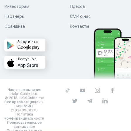
Инвесторам
Пресса
Партнеры
СМИ о нас
Франшиза
Контакты
Загрузить на
Доступно в
App Store
Частная компания
Halal Guide Ltd.
© 2018 HalalGuide.me
Все права защищены.
БИН/ИИН
210240900176
Политика
конфиденциальности
Пользовательское
соглашение
Правилами защиты