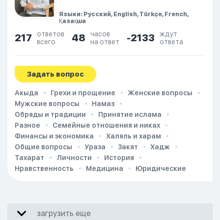
Языки: Русский, English, Türkçe, French,
Қазақша
ответов
часов
ждут
217
48
-2133
всего
на ответ
ответа
Задать вопрос
Акыда
Грехи и прощение
Женские вопросы
Мужские вопросы
Намаз
Обряды и традиции
Принятие ислама
Разное
Семейные отношения и никах
Финансы и экономика
Халяль и харам
Общие вопросы
Ураза
Закят
Хадж
Тахарат
Личности
История
Нравственность
Медицина
Юридические
загрузить еще