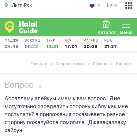
Литл-Рок
RU
$ (USD)
Каталог
Меню
ФАДЖР
ВОСХОД
ЗУХР
АСР
МАГРИБ
ИША
04:49
06:22
13:21
17:01
20:08
21:37
Главная
Вопрос имаму
Разное
Вопрос
Вопрос
Ассалламу алейкум имам к вам вопрос . Я не
могу точьно определить сторону киблу как мне
поступать? а приложения показываеть разное
сторону пожалуйста помогите . Джазахаллаху
хайрун