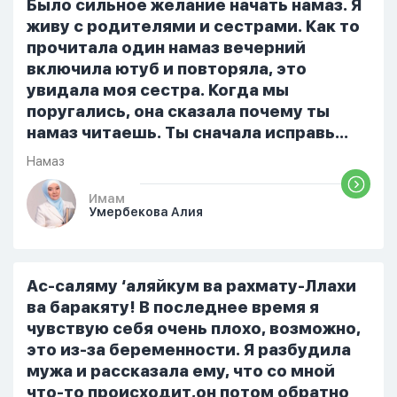
русский,потому что боялась
Было сильное желание начать намаз. Я
ошибиться и то что намаз не
живу с родителями и сестрами. Как то
примется,совершила истихар во время
прочитала один намаз вечерний
тахаджуд...
включила ютуб и повторяла, это
увидала моя сестра. Когда мы
поругались, она сказала почему ты
намаз читаешь. Ты сначала исправь
себя. После этого я не вставала на
Намаз
намаз и не видела жайнамаз. Я просто
уже так не могу читать, смотреть . Дуа
Имам
Умербекова Алия
я делаю скрытно если делаю дома. Я
не показываю теперь никому что я
верю. Потому что пойдут осуждения.
От родных же людей.
Ас-саляму ‘аляйкум ва рахмату-Ллахи
ва баракяту! В последнее время я
чувствую себя очень плохо, возможно,
это из-за беременности. Я разбудила
мужа и рассказала ему, что со мной
что-то происходит,он потом обратно