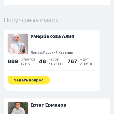
Популярные имамы
Умербекова Алия
Языки: Русский, Қазақша
ответов
часов
ждут
889
48
767
всего
на ответ
ответа
Задать вопрос
Ерзат Ерманов