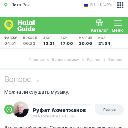
Литл-Рок
RU
$ (USD)
Каталог
Меню
ФАДЖР
ВОСХОД
ЗУХР
АСР
МАГРИБ
ИША
04:51
06:23
13:21
17:00
20:06
21:34
Главная
Вопрос имаму
Разное
Вопрос
Вопрос
Можна ли слушать музыку.
Руфат Ахметжанов
Разное
29 марта 2016 г. - 13:35
Это спорный вопрос. Современные ученые склоняются