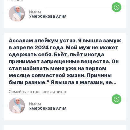
признает и соблюдает все столпы
Ислама и эта игра не мешает ему
Имам
Умербекова Алия
выполнять ему его обязанности по
религии, человек всем сердцем
признает что Всевышний Аллах
является Единым Богом и не
Ассалам алейкум устаз. Я вышла замуж
принимает слова и контекст игры в
в апреле 2024 года. Мой муж не может
серьез, относиться к игре только как к
сдержать себя. Бьёт, пьёт иногда
развлечению и...
принимает запрещенные вещества. Он
стал избивать меня уже на первом
месяце совместной жизни. Причины
были разные." Я вышла в магазин, не
помыла вовремя посуду, не
Семейные отношения и никах
приготовила во время еду, прошу
немного времени и любви" он никогда
Имам
Умербекова Алия
не свободен для меня. С 7 утра до 8
вечера на работе, после работы к
знакомым или друзьям. Вижу его