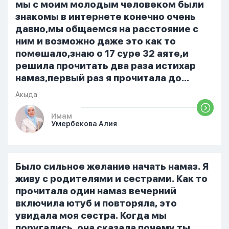
только ночью, иногда засыпаю одна.
мы с моим молодым человеком были
Мы пытались ему говорить что так
знакомы в интернете конечно очень
нельзя но он всё равно делает...
давно,мы общаемся на расстояние с
ним и возможно даже это как то
помешало,знаю о 17 суре 32 аяте,и
решила прочитать два раза истихар
намаз,первый раз я прочитала до
«Аср» намаза и сначала было
Акыда
тревожно,позже стало спокойно и в
голову начали лезть только хорошие
Имам
Умербекова Алия
мысли,во второй раз когда я решила в
очередной раз прочитать истихар дуа.
я читала его переводом на
русский,потому что боялась
Было сильное желание начать намаз. Я
ошибиться и то что намаз не
живу с родителями и сестрами. Как то
примется,совершила истихар во время
прочитала один намаз вечерний
тахаджуд...
включила ютуб и повторяла, это
увидала моя сестра. Когда мы
поругались, она сказала почему ты