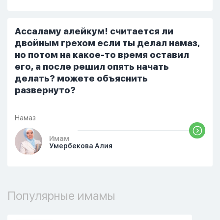
терпеть свою боль, повернулась
попыталась и уснуть) Но потом он
проснулся и спросил, что случилось. И
Ассаламу алейкум! считается ли
я рассказала о своих проблемах. Затем
двойным грехом если ты делал намаз,
я сказала ему:...
но потом на какое-то время оставил
его, а после решил опять начать
делать? можете объяснить
развернуто?
Намаз
Имам
Умербекова Алия
Популярные имамы