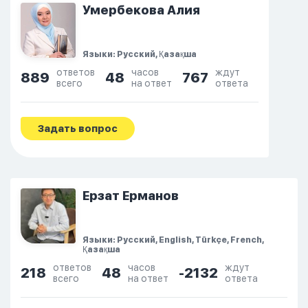
Умербекова Алия
Языки: Русский, Қазақша
ответов
часов
ждут
889
48
767
всего
на ответ
ответа
Задать вопрос
Ерзат Ерманов
Языки: Русский, English, Türkçe, French,
Қазақша
ответов
часов
ждут
218
48
-2132
всего
на ответ
ответа