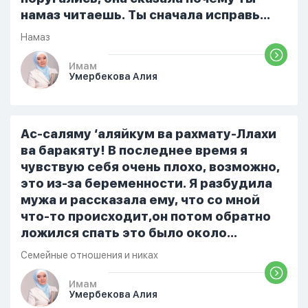
намаз читаешь. Ты сначала исправь
себя. После этого я не вставала на
Намаз
намаз и не видела жайнамаз. Я просто
уже так не могу читать, смотреть . Дуа
Имам
Умербекова Алия
я делаю скрытно если делаю дома. Я
не показываю теперь никому что я
верю. Потому что пойдут осуждения.
От родных же людей.
Ас-саляму ‘аляйкум ва рахмату-Ллахи
ва баракяту! В последнее время я
чувствую себя очень плохо, возможно,
это из-за беременности. Я разбудила
мужа и рассказала ему, что со мной
что-то происходит,он потом обратно
ложился спать это было около
одиннадцати вечера. Но я снова
Семейные отношения и никах
разбудила его, сказав, что мне плохо.
Он ответил: «Я живу с больными». Мне
Имам
Умербекова Алия
стало очень обидно, и я решила