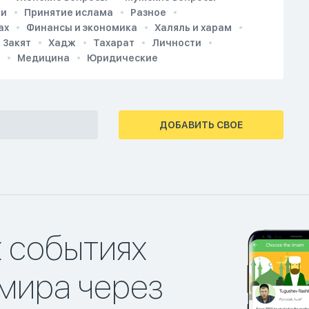
ии
Принятие ислама
Разное
ах
Финансы и экономика
Халяль и харам
Закят
Хадж
Тахарат
Личности
Медицина
Юридические
ДОБАВИТЬ СВОЕ
х событиях
мира через