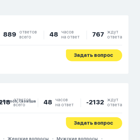
ответов
часов
ждут
889
48
767
всего
на ответ
ответа
Задать вопрос
ответов
часов
ждут
218
48
-2132
e, French, Қазақша
всего
на ответ
ответа
Задать вопрос
Женские вопросы
Мужские вопросы