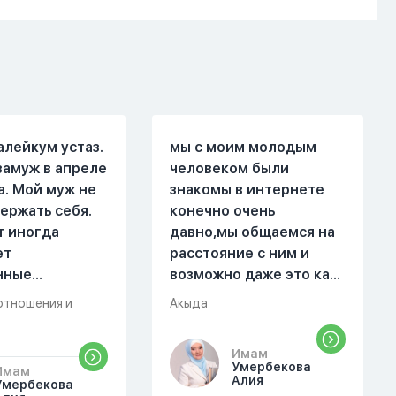
алейкум устаз.
мы с моим молодым
замуж в апреле
человеком были
а. Мой муж не
знакомы в интернете
ержать себя.
конечно очень
т иногда
давно,мы общаемся на
ет
расстояние с ним и
нные
возможно даже это как
. Он стал
то помешало,знаю о 17
отношения и
Акыда
 меня уже на
суре 32 аяте,и решила
есяце
прочитать два раза
Имам
ой жизни.
истихар намаз,первый
Умербекова
Имам
были разные."
раз я прочитала до
Алия
Умербекова