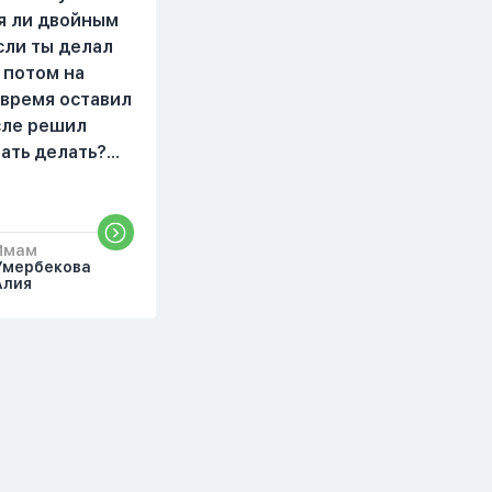
читать, смотреть . Дуа я
я ли двойным
делаю скрытно если
сли ты делал
делаю дома. Я не
 потом на
показываю теперь
 время оставил
никому что я верю.
осле решил
Потому что пойдут
чать делать?
осуждения. От родных
бъяснить
же людей.
то?
Имам
Умербекова
Алия