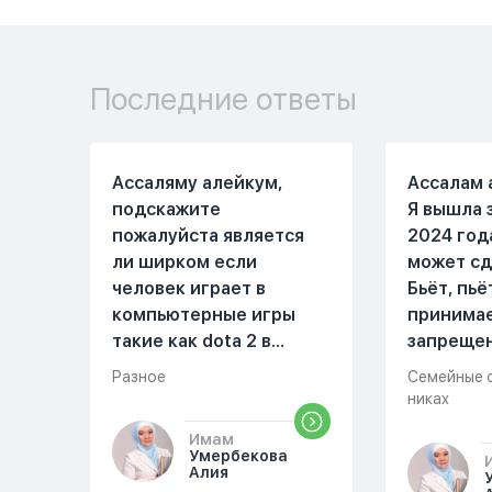
Последние ответы
Ассаляму алейкум,
Ассалам 
подскажите
Я вышла 
пожалуйста является
2024 год
ли ширком если
может сд
человек играет в
Бьёт, пьё
компьютерные игры
принима
такие как dota 2 в
запреще
которых присутствует
вещества
Разное
Семейные 
убийство, насилие,
избивать
никах
идолопоклонство,
первом м
Имам
такие надписи как
совместн
Умербекова
«богоподобие»,
Причины 
Алия