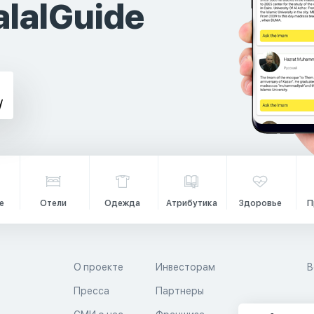
lalGuide
е
Отели
Одежда
Атрибутика
Здоровье
П
О проекте
Инвесторам
В
Пресса
Партнеры