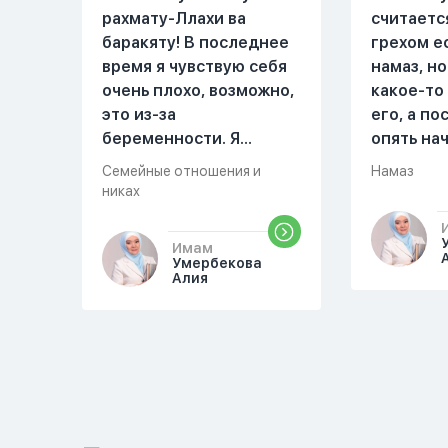
рахмату-Ллахи ва
считаетс
баракяту! В последнее
грехом е
время я чувствую себя
намаз, но
очень плохо, возможно,
какое-то
это из-за
его, а п
беременности. Я
опять на
разбудила мужа и
можете о
Семейные отношения и
Намаз
рассказала ему, что со
разверну
никах
мной что-то
происходит,он потом
Имам
обратно ложился спать
Умербекова
Алия
это было около
одиннадцати вечера.
Но я снова разбудила
его, сказав, что мне
плохо. Он ответил: «Я
живу с больными». Мне
стало очень обидно, и я