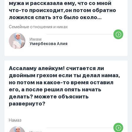
мужа и рассказала ему, что со мной
что-то происходит,он потом обратно
ложился спать это было около
одиннадцати вечера. Но я снова
Семейные отношения и никах
разбудила его, сказав, что мне плохо.
Он ответил: «Я живу с больными». Мне
Имам
Умербекова Алия
стало очень обидно, и я решила
терпеть свою боль, повернулась
попыталась и уснуть) Но потом он
проснулся и спросил, что случилось. И
Ассаламу алейкум! считается ли
я рассказала о своих проблемах. Затем
двойным грехом если ты делал намаз,
я сказала ему:...
но потом на какое-то время оставил
его, а после решил опять начать
делать? можете объяснить
развернуто?
Намаз