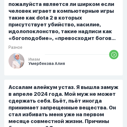
пожалуйста является ли ширком если
человек играет в компьютерные игры
такие как dota 2 в которых
присутствует убийство, насилие,
идолопоклонство, такие надписи как
«богоподобие», «превосходит богов»,
но при этом человек полностью
Разное
признает и соблюдает все столпы
Ислама и эта игра не мешает ему
Имам
Умербекова Алия
выполнять ему его обязанности по
религии, человек всем сердцем
признает что Всевышний Аллах
является Единым Богом и не
Ассалам алейкум устаз. Я вышла замуж
принимает слова и контекст игры в
в апреле 2024 года. Мой муж не может
серьез, относиться к игре только как к
сдержать себя. Бьёт, пьёт иногда
развлечению и...
принимает запрещенные вещества. Он
стал избивать меня уже на первом
месяце совместной жизни. Причины