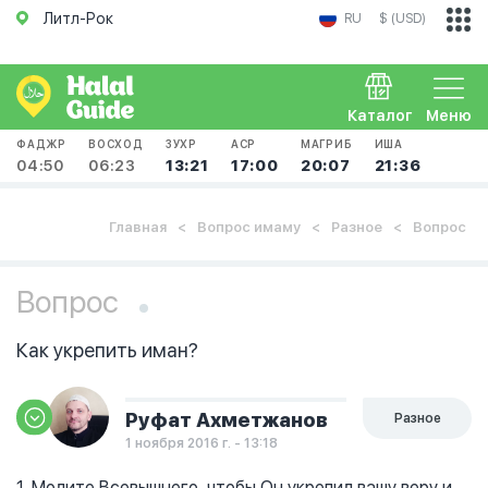
Литл-Рок
RU
$ (USD)
Каталог
Меню
ФАДЖР
ВОСХОД
ЗУХР
АСР
МАГРИБ
ИША
04:50
06:23
13:21
17:00
20:07
21:36
Главная
Вопрос имаму
Разное
Вопрос
Вопрос
Как укрепить иман?
Руфат Ахметжанов
Разное
1 ноября 2016 г. - 13:18
1. Молите Всевышнего, чтобы Он укрепил вашу веру и