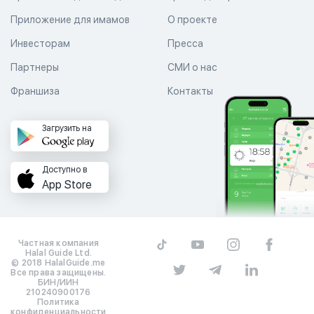
Приложение для имамов
О проекте
Инвесторам
Пресса
Партнеры
СМИ о нас
Франшиза
Контакты
Загрузить на
Доступно в
App Store
Частная компания
Halal Guide Ltd.
© 2018 HalalGuide.me
Все права защищены.
БИН/ИИН
210240900176
Политика
конфиденциальности