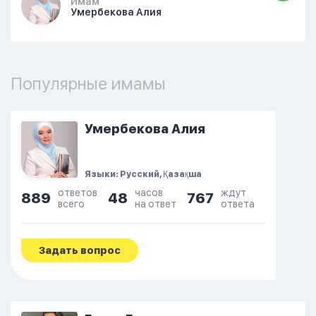
Имам
Умербекова Алия
Популярные имамы
Умербекова Алия
Языки: Русский, Қазақша
ответов
часов
ждут
889
48
767
всего
на ответ
ответа
Задать вопрос