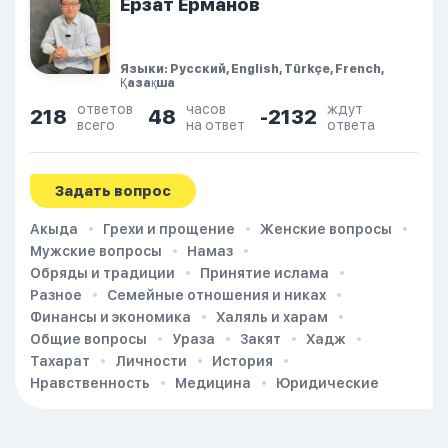
Ерзат Ерманов
Языки: Русский, English, Türkçe, French,
Қазақша
ответов
часов
ждут
218
48
-2132
всего
на ответ
ответа
Задать вопрос
Акыда
Грехи и прощение
Женские вопросы
Мужские вопросы
Намаз
Обряды и традиции
Принятие ислама
Разное
Семейные отношения и никах
Финансы и экономика
Халяль и харам
Общие вопросы
Ураза
Закят
Хадж
Тахарат
Личности
История
Нравственность
Медицина
Юридические