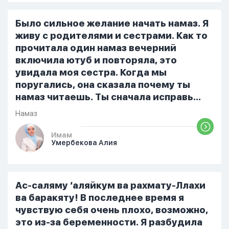
я читала его переводом на
русский,потому что боялась
Было сильное желание начать намаз. Я
ошибиться и то что намаз не
живу с родителями и сестрами. Как то
примется,совершила истихар во время
прочитала один намаз вечерний
тахаджуд...
включила ютуб и повторяла, это
увидала моя сестра. Когда мы
поругались, она сказала почему ты
намаз читаешь. Ты сначала исправь
себя. После этого я не вставала на
Намаз
намаз и не видела жайнамаз. Я просто
уже так не могу читать, смотреть . Дуа
Имам
Умербекова Алия
я делаю скрытно если делаю дома. Я
не показываю теперь никому что я
верю. Потому что пойдут осуждения.
От родных же людей.
Ас-саляму ‘аляйкум ва рахмату-Ллахи
ва баракяту! В последнее время я
чувствую себя очень плохо, возможно,
это из-за беременности. Я разбудила