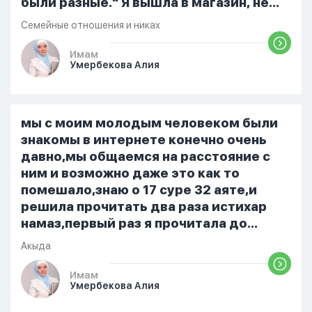
были разные." Я вышла в магазин, не
помыла вовремя посуду, не
Семейные отношения и никах
приготовила во время еду, прошу
немного времени и любви" он никогда
Имам
Умербекова Алия
не свободен для меня. С 7 утра до 8
вечера на работе, после работы к
знакомым или друзьям. Вижу его
только ночью, иногда засыпаю одна.
мы с моим молодым человеком были
Мы пытались ему говорить что так
знакомы в интернете конечно очень
нельзя но он всё равно делает...
давно,мы общаемся на расстояние с
ним и возможно даже это как то
помешало,знаю о 17 суре 32 аяте,и
решила прочитать два раза истихар
намаз,первый раз я прочитала до
«Аср» намаза и сначала было
Акыда
тревожно,позже стало спокойно и в
голову начали лезть только хорошие
Имам
Умербекова Алия
мысли,во второй раз когда я решила в
очередной раз прочитать истихар дуа.