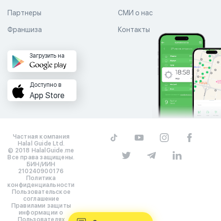
Партнеры
СМИ о нас
Франшиза
Контакты
Загрузить на
Доступно в
App Store
Частная компания
Halal Guide Ltd.
© 2018 HalalGuide.me
Все права защищены.
БИН/ИИН
210240900176
Политика
конфиденциальности
Пользовательское
соглашение
Правилами защиты
информации о
Пользователях