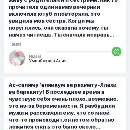
примется,совершила истихар во время
прочитала один намаз вечерний
тахаджуд...
включила ютуб и повторяла, это
увидала моя сестра. Когда мы
поругались, она сказала почему ты
намаз читаешь. Ты сначала исправь
себя. После этого я не вставала на
Намаз
намаз и не видела жайнамаз. Я просто
уже так не могу читать, смотреть . Дуа
Имам
Умербекова Алия
я делаю скрытно если делаю дома. Я
не показываю теперь никому что я
верю. Потому что пойдут осуждения.
От родных же людей.
Ас-саляму ‘аляйкум ва рахмату-Ллахи
ва баракяту! В последнее время я
чувствую себя очень плохо, возможно,
это из-за беременности. Я разбудила
мужа и рассказала ему, что со мной
что-то происходит,он потом обратно
ложился спать это было около