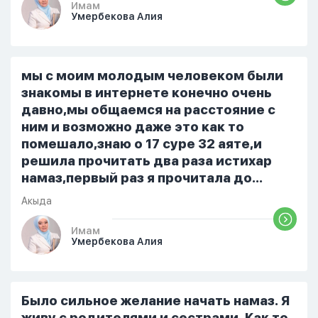
немного времени и любви" он никогда
Имам
Умербекова Алия
не свободен для меня. С 7 утра до 8
вечера на работе, после работы к
знакомым или друзьям. Вижу его
только ночью, иногда засыпаю одна.
мы с моим молодым человеком были
Мы пытались ему говорить что так
знакомы в интернете конечно очень
нельзя но он всё равно делает...
давно,мы общаемся на расстояние с
ним и возможно даже это как то
помешало,знаю о 17 суре 32 аяте,и
решила прочитать два раза истихар
намаз,первый раз я прочитала до
«Аср» намаза и сначала было
Акыда
тревожно,позже стало спокойно и в
голову начали лезть только хорошие
Имам
Умербекова Алия
мысли,во второй раз когда я решила в
очередной раз прочитать истихар дуа.
я читала его переводом на
русский,потому что боялась
Было сильное желание начать намаз. Я
ошибиться и то что намаз не
живу с родителями и сестрами. Как то