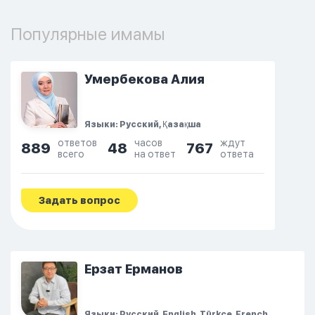
Популярные имамы
Умербекова Алия
Языки: Русский, Қазақша
ответов
часов
ждут
889
48
767
всего
на ответ
ответа
Задать вопрос
Ерзат Ерманов
Языки: Русский, English, Türkçe, French,