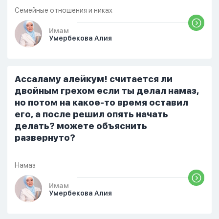
одиннадцати вечера. Но я снова
Семейные отношения и никах
разбудила его, сказав, что мне плохо.
Он ответил: «Я живу с больными». Мне
Имам
Умербекова Алия
стало очень обидно, и я решила
терпеть свою боль, повернулась
попыталась и уснуть) Но потом он
проснулся и спросил, что случилось. И
Ассаламу алейкум! считается ли
я рассказала о своих проблемах. Затем
двойным грехом если ты делал намаз,
я сказала ему:...
но потом на какое-то время оставил
его, а после решил опять начать
делать? можете объяснить
развернуто?
Намаз
Имам
Умербекова Алия