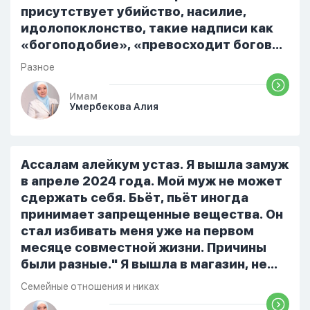
присутствует убийство, насилие,
идолопоклонство, такие надписи как
«богоподобие», «превосходит богов»,
но при этом человек полностью
Разное
признает и соблюдает все столпы
Ислама и эта игра не мешает ему
Имам
Умербекова Алия
выполнять ему его обязанности по
религии, человек всем сердцем
признает что Всевышний Аллах
является Единым Богом и не
Ассалам алейкум устаз. Я вышла замуж
принимает слова и контекст игры в
в апреле 2024 года. Мой муж не может
серьез, относиться к игре только как к
сдержать себя. Бьёт, пьёт иногда
развлечению и...
принимает запрещенные вещества. Он
стал избивать меня уже на первом
месяце совместной жизни. Причины
были разные." Я вышла в магазин, не
помыла вовремя посуду, не
Семейные отношения и никах
приготовила во время еду, прошу