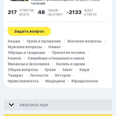
Қазақша
ответов
часов
ждут
217
48
-2133
всего
на ответ
ответа
Задать вопрос
Акыда
Грехи и прощение
Женские вопросы
Мужские вопросы
Намаз
Обряды и традиции
Принятие ислама
Разное
Семейные отношения и никах
Финансы и экономика
Халяль и харам
Общие вопросы
Ураза
Закят
Хадж
Тахарат
Личности
История
Нравственность
Медицина
Юридические
загрузить еще