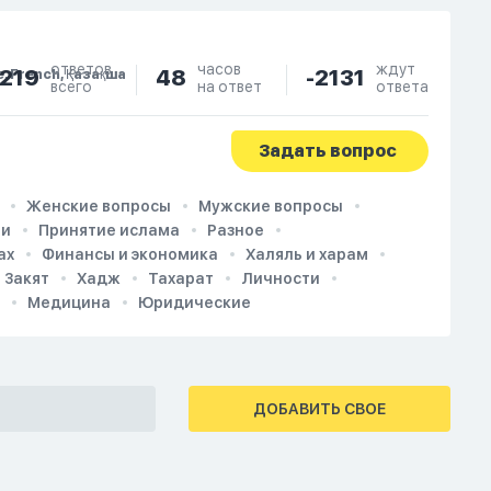
ответов
часов
ждут
219
48
-2131
e, French, Қазақша
всего
на ответ
ответа
Задать вопрос
Женские вопросы
Мужские вопросы
ии
Принятие ислама
Разное
ах
Финансы и экономика
Халяль и харам
Закят
Хадж
Тахарат
Личности
Медицина
Юридические
ДОБАВИТЬ СВОЕ