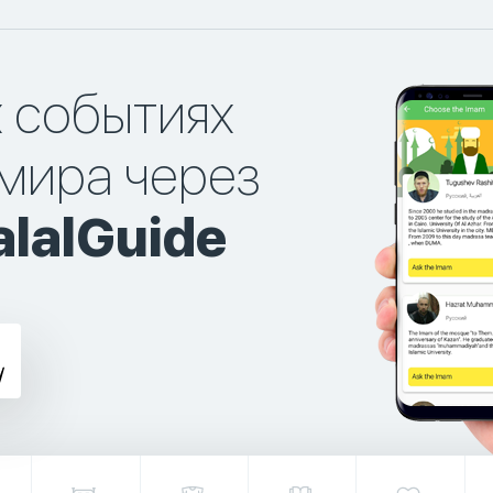
х событиях
мира через
lalGuide