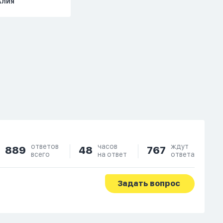
Алия
ответов
часов
ждут
889
48
767
всего
на ответ
ответа
Задать вопрос