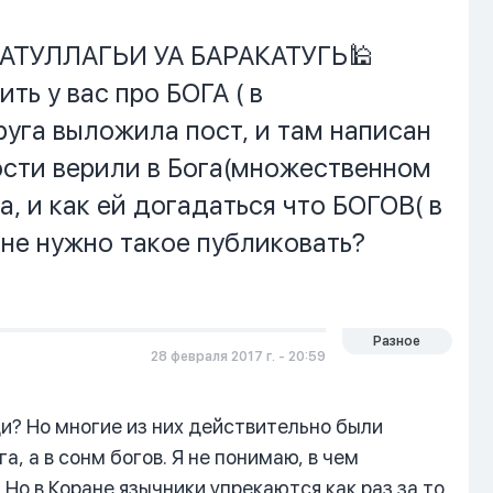
АТУЛЛАГЬИ УА БАРАКАТУГЬ🕌
ь у вас про БОГА ( в
уга выложила пост, и там написан
ности верили в Бога(множественном
а, и как ей догадаться что БОГОВ( в
 не нужно такое публиковать?
Разное
28 февраля 2017 г. - 20:59
ди? Но многие из них действительно были
, а в сонм богов. Я не понимаю, в чем
Но в Коране язычники упрекаются как раз за то,