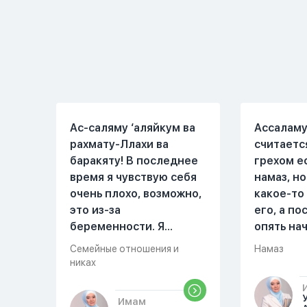
и не принимает слова и
иногда з
контекст игры в серьез,
Мы пытал
относиться к игре
говорить 
только как к
но он всё
развлечению и...
делает...
Ас-саляму ‘аляйкум ва
Ассаламу
рахмату-Ллахи ва
считаетс
баракяту! В последнее
грехом е
время я чувствую себя
намаз, но
очень плохо, возможно,
какое-то
это из-за
его, а п
беременности. Я
опять на
разбудила мужа и
можете о
Семейные отношения и
Намаз
рассказала ему, что со
разверну
никах
мной что-то
происходит,он потом
Имам