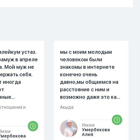
алейкум устаз.
мы с моим молодым
замуж в апреле
человеком были
а. Мой муж не
знакомы в интернете
ержать себя.
конечно очень
т иногда
давно,мы общаемся на
ет
расстояние с ним и
нные
возможно даже это как
. Он стал
то помешало,знаю о 17
отношения и
Акыда
 меня уже на
суре 32 аяте,и решила
есяце
прочитать два раза
Имам
ой жизни.
истихар намаз,первый
Умербекова
Имам
были разные."
раз я прочитала до
Алия
Умербекова