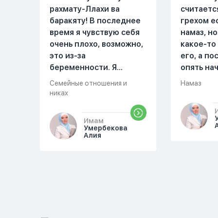
рахмату-Ллахи ва
считаетс
баракяту! В последнее
грехом е
время я чувствую себя
намаз, но
очень плохо, возможно,
какое-то
это из-за
его, а п
беременности. Я
опять на
разбудила мужа и
можете о
Семейные отношения и
Намаз
рассказала ему, что со
разверну
никах
мной что-то
происходит,он потом
Имам
обратно ложился спать
Умербекова
Алия
это было около
одиннадцати вечера.
Но я снова разбудила
его, сказав, что мне
плохо. Он ответил: «Я
живу с больными». Мне
стало очень обидно, и я