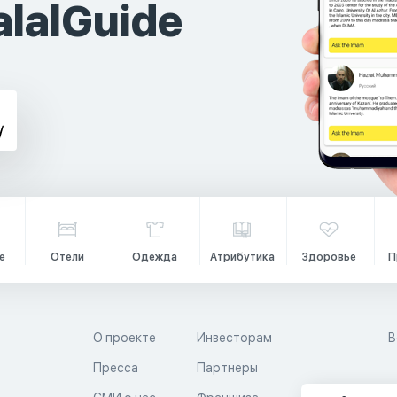
lalGuide
е
Отели
Одежда
Атрибутика
Здоровье
П
О проекте
Инвесторам
В
Пресса
Партнеры