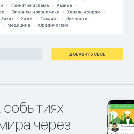
ии
Принятие ислама
Разное
ах
Финансы и экономика
Халяль и харам
Закят
Хадж
Тахарат
Личности
Медицина
Юридические
ДОБАВИТЬ СВОЕ
х событиях
мира через