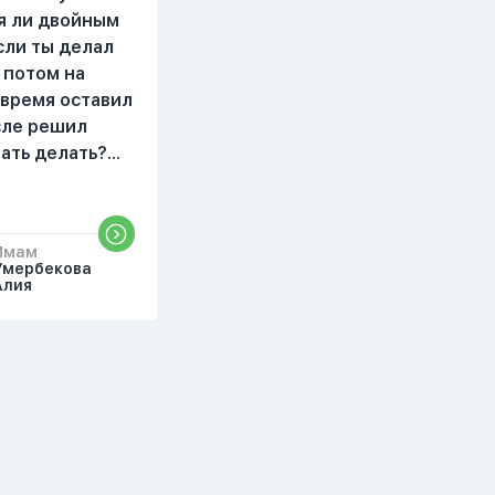
читать, смотреть . Дуа я
я ли двойным
делаю скрытно если
сли ты делал
делаю дома. Я не
 потом на
показываю теперь
 время оставил
никому что я верю.
осле решил
Потому что пойдут
чать делать?
осуждения. От родных
бъяснить
же людей.
то?
Имам
Умербекова
Алия