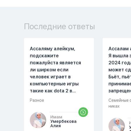
Последние ответы
Ассаляму алейкум,
Ассалам 
подскажите
Я вышла 
пожалуйста является
2024 год
ли ширком если
может сд
человек играет в
Бьёт, пьё
компьютерные игры
принима
такие как dota 2 в
запреще
которых присутствует
вещества
Разное
Семейные 
убийство, насилие,
избивать
никах
идолопоклонство,
первом м
Имам
такие надписи как
совместн
Умербекова
«богоподобие»,
Причины 
Алия