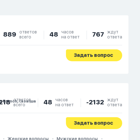
ответов
часов
ждут
889
48
767
всего
на ответ
ответа
Задать вопрос
ответов
часов
ждут
218
48
-2132
e, French, Қазақша
всего
на ответ
ответа
Задать вопрос
Женские вопросы
Мужские вопросы