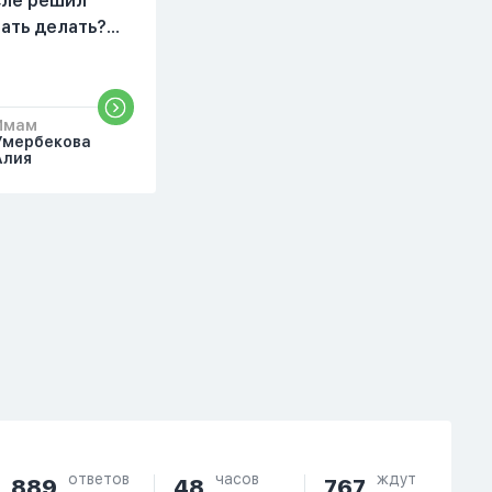
осле решил
Потому что пойдут
чать делать?
осуждения. От родных
бъяснить
же людей.
то?
Имам
Умербекова
Алия
ответов
часов
ждут
889
48
767