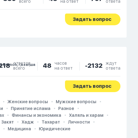
всего
на ответ
ответа
Задать вопрос
ответов
часов
ждут
218
48
-2132
e, French, Қазақша
всего
на ответ
ответа
Задать вопрос
Женские вопросы
Мужские вопросы
ии
Принятие ислама
Разное
ах
Финансы и экономика
Халяль и харам
Закят
Хадж
Тахарат
Личности
Медицина
Юридические