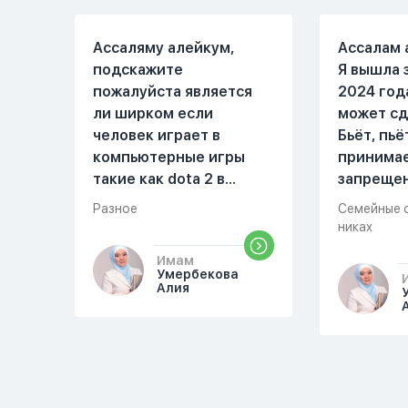
Ассаляму алейкум,
Ассалам 
подскажите
Я вышла 
пожалуйста является
2024 год
ли ширком если
может сд
человек играет в
Бьёт, пьё
компьютерные игры
принима
такие как dota 2 в
запреще
которых присутствует
вещества
Разное
Семейные 
убийство, насилие,
избивать
никах
идолопоклонство,
первом м
Имам
такие надписи как
совместн
Умербекова
«богоподобие»,
Причины 
Алия
«превосходит богов»,
Я вышла в
но при этом человек
помыла 
полностью признает и
посуду, 
соблюдает все столпы
во время
Ислама и эта игра не
немного 