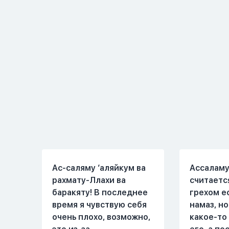
мешает ему выполнять
любви" о
ему его обязанности по
свободен
религии, человек всем
утра до 8
сердцем признает что
работе, 
Всевышний Аллах
знакомым
является Единым Богом
Вижу его
и не принимает слова и
иногда з
контекст игры в серьез,
Мы пытал
относиться к игре
говорить 
только как к
но он всё
развлечению и...
делает...
Ас-саляму ‘аляйкум ва
Ассаламу
рахмату-Ллахи ва
считаетс
баракяту! В последнее
грехом е
время я чувствую себя
намаз, но
очень плохо, возможно,
какое-то