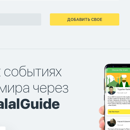
ДОБАВИТЬ СВОЕ
х событиях
мира через
lalGuide