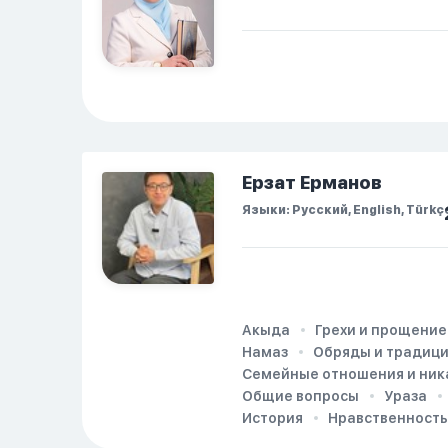
случилось. И я
рассказала о своих
проблемах. Затем я
сказала ему:...
Ерзат Ерманов
Языки: Русский, English, Türkç
Акыда
Грехи и прощение
Намаз
Обряды и традиц
Семейные отношения и ник
Общие вопросы
Ураза
История
Нравственность