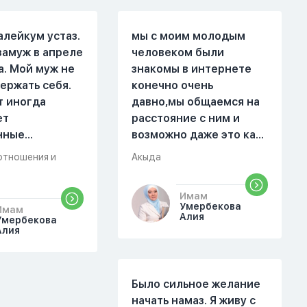
алейкум устаз.
мы с моим молодым
замуж в апреле
человеком были
а. Мой муж не
знакомы в интернете
ержать себя.
конечно очень
т иногда
давно,мы общаемся на
ет
расстояние с ним и
нные
возможно даже это как
. Он стал
то помешало,знаю о 17
отношения и
Акыда
 меня уже на
суре 32 аяте,и решила
есяце
прочитать два раза
Имам
ой жизни.
истихар намаз,первый
Умербекова
Имам
были разные."
раз я прочитала до
Алия
Умербекова
Алия
 магазин, не
«Аср» намаза и сначала
вовремя
было тревожно,позже
не приготовила
стало спокойно и в
 еду, прошу
голову начали лезть
Было сильное желание
времени и
только хорошие
начать намаз. Я живу с