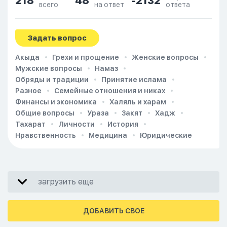
218
48
-2132
всего
на ответ
ответа
Задать вопрос
Акыда
Грехи и прощение
Женские вопросы
Мужские вопросы
Намаз
Обряды и традиции
Принятие ислама
Разное
Семейные отношения и никах
Финансы и экономика
Халяль и харам
Общие вопросы
Ураза
Закят
Хадж
Тахарат
Личности
История
Нравственность
Медицина
Юридические
загрузить еще
ДОБАВИТЬ СВОЕ