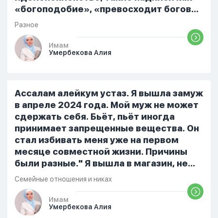
«богоподобие», «превосходит богов»,
но при этом человек полностью
Разное
признает и соблюдает все столпы
Ислама и эта игра не мешает ему
Имам
Умербекова Алия
выполнять ему его обязанности по
религии, человек всем сердцем
признает что Всевышний Аллах
является Единым Богом и не
Ассалам алейкум устаз. Я вышла замуж
принимает слова и контекст игры в
в апреле 2024 года. Мой муж не может
серьез, относиться к игре только как к
сдержать себя. Бьёт, пьёт иногда
развлечению и...
принимает запрещенные вещества. Он
стал избивать меня уже на первом
месяце совместной жизни. Причины
были разные." Я вышла в магазин, не
помыла вовремя посуду, не
Семейные отношения и никах
приготовила во время еду, прошу
немного времени и любви" он никогда
Имам
Умербекова Алия
не свободен для меня. С 7 утра до 8