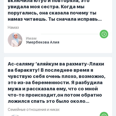
включила ютуб и повторяла, это
увидала моя сестра. Когда мы
поругались, она сказала почему ты
намаз читаешь. Ты сначала исправь
себя. После этого я не вставала на
Намаз
намаз и не видела жайнамаз. Я просто
уже так не могу читать, смотреть . Дуа
Имам
Умербекова Алия
я делаю скрытно если делаю дома. Я
не показываю теперь никому что я
верю. Потому что пойдут осуждения.
От родных же людей.
Ас-саляму ‘аляйкум ва рахмату-Ллахи
ва баракяту! В последнее время я
чувствую себя очень плохо, возможно,
это из-за беременности. Я разбудила
мужа и рассказала ему, что со мной
что-то происходит,он потом обратно
ложился спать это было около
одиннадцати вечера. Но я снова
Семейные отношения и никах
разбудила его, сказав, что мне плохо.