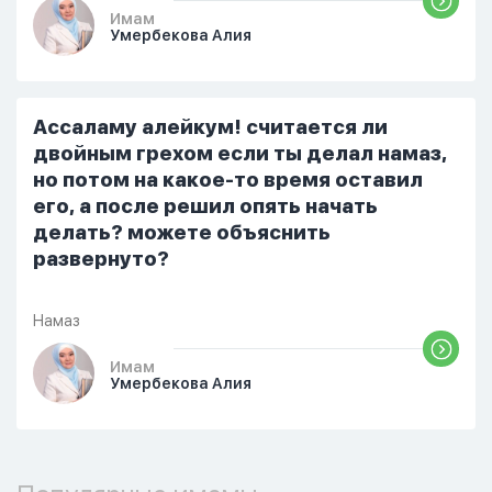
Он ответил: «Я живу с больными». Мне
Имам
Умербекова Алия
стало очень обидно, и я решила
терпеть свою боль, повернулась
попыталась и уснуть) Но потом он
проснулся и спросил, что случилось. И
Ассаламу алейкум! считается ли
я рассказала о своих проблемах. Затем
двойным грехом если ты делал намаз,
я сказала ему:...
но потом на какое-то время оставил
его, а после решил опять начать
делать? можете объяснить
развернуто?
Намаз
Имам
Умербекова Алия