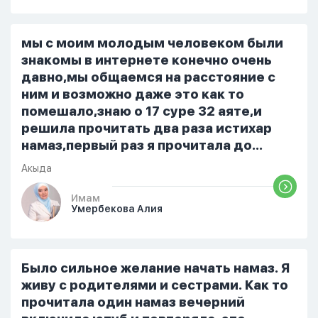
вечера на работе, после работы к
знакомым или друзьям. Вижу его
только ночью, иногда засыпаю одна.
мы с моим молодым человеком были
Мы пытались ему говорить что так
знакомы в интернете конечно очень
нельзя но он всё равно делает...
давно,мы общаемся на расстояние с
ним и возможно даже это как то
помешало,знаю о 17 суре 32 аяте,и
решила прочитать два раза истихар
намаз,первый раз я прочитала до
«Аср» намаза и сначала было
Акыда
тревожно,позже стало спокойно и в
голову начали лезть только хорошие
Имам
Умербекова Алия
мысли,во второй раз когда я решила в
очередной раз прочитать истихар дуа.
я читала его переводом на
русский,потому что боялась
Было сильное желание начать намаз. Я
ошибиться и то что намаз не
живу с родителями и сестрами. Как то
примется,совершила истихар во время
прочитала один намаз вечерний
тахаджуд...