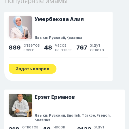
Популярные имамы
Умербекова Алия
Языки: Русский, Қазақша
ответов
часов
ждут
889
48
767
всего
на ответ
ответа
Задать вопрос
Ерзат Ерманов
Языки: Русский, English, Türkçe, French,
Қазақша
ответов
часов
ждут